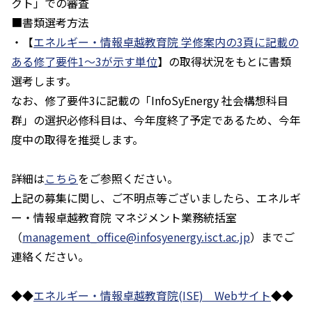
クト」での審査
■書類選考方法
・【
エネルギー・情報卓越教育院 学修案内の3頁に記載の
ある修了要件1～3が示す単位
】の取得状況をもとに書類
選考します。
なお、修了要件3に記載の「InfoSyEnergy 社会構想科目
群」の選択必修科目は、今年度終了予定であるため、今年
度中の取得を推奨します。
詳細は
こちら
をご参照ください。
上記の募集に関し、ご不明点等ございましたら、エネルギ
ー・情報卓越教育院 マネジメント業務統括室
（
management_office@infosyenergy.isct.ac.jp
）までご
連絡ください。
◆◆
エネルギー・情報卓越教育院(ISE) Webサイト
◆◆