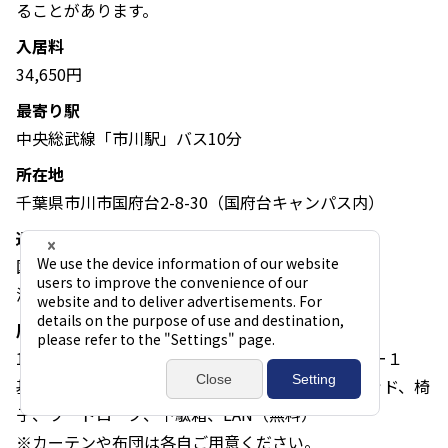
ることがあります。
入居料
34,650円
最寄り駅
中央総武線「市川駅」バス10分
所在地
千葉県市川市国府台2-8-30（国府台キャンパス内）
通学時間
国府台キャンパス 0分（敷地内）
湯島キャンパス 約1時間
居室概要
15㎡、ユニットバストイレ、キッチン（IHヒーター１
基）、冷蔵庫（冷凍庫付）、エアコン、デスクベッド、椅
子、ワードローブ、下駄箱、LAN（無料）
※カーテンや布団は各自ご用意ください。