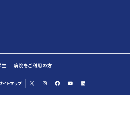
学生
病院をご利用の方
yoサイトマップ
第２クォーター 大岡山図