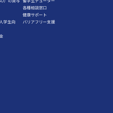
SO）の貸与
留学生チューター
各種相談窓口
健康サポート
人学生向
バリアフリー支援
金