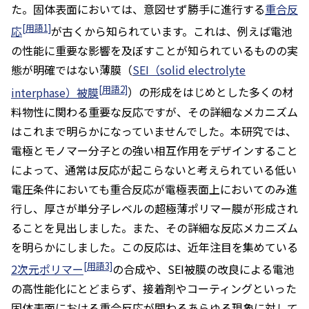
た。固体表面においては、意図せず勝手に進行する
重合反
[用語1]
応
が古くから知られています。これは、例えば電池
の性能に重要な影響を及ぼすことが知られているものの実
態が明確ではない薄膜（
SEI（solid electrolyte
[用語2]
interphase）被膜
）の形成をはじめとした多くの材
料物性に関わる重要な反応ですが、その詳細なメカニズム
はこれまで明らかになっていませんでした。本研究では、
電極とモノマー分子との強い相互作用をデザインすること
によって、通常は反応が起こらないと考えられている低い
電圧条件においても重合反応が電極表面上においてのみ進
行し、厚さが単分子レベルの超極薄ポリマー膜が形成され
ることを見出しました。また、その詳細な反応メカニズム
を明らかにしました。この反応は、近年注目を集めている
[用語3]
2次元ポリマー
の合成や、SEI被膜の改良による電池
の高性能化にとどまらず、接着剤やコーティングといった
固体表面における重合反応が関わるあらゆる現象に対して