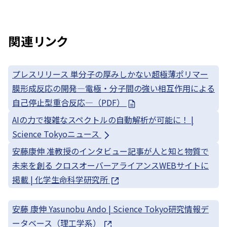
関連リンク
プレスリリース 単分子の厚みしかない超極薄ポリマー
膜形成反応の開発—電極・分子間の強い相互作用による
自己停止型重合反応—（PDF）
AIの力で複雑なスペクトルの自動解析が可能に！ |
Science Tokyoニュース
安藤康伸 准教授のインタビュー記事が⼈と知と物質で
未来を創る クロスオーバーアライアンスWEBサイトに
掲載 | 化学生命科学研究所
安藤 康伸 Yasunobu Ando | Science Tokyo研究情報デ
ータベース（理工学系）