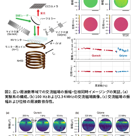
図2. 広い周波数帯域での交流磁場の振幅・位相同時イメージングの実証。（a）
実験系の構成。（b）100 Hzおよび2.34 MHzの交流磁場画像。（c）交流磁場の振
幅および位相の周波数依存性。