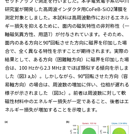
セットアップで測定を行いました。本学電気電子系の中川
研究室が開発した高周波インダクタ用CoFeB-SiO2薄膜を
測定対象としました。本試料は高周波動作におけるエネル
ギー損失を抑えるために、面内の磁気特性の非対称性（一
軸磁気異方性、用語7）が付与されています。そのため、
面内のある方向と90°回転させた方向に磁界を印加した場
合で、全く異なる特性を示すことが期待されます。実際の
結果として、ある方向（困難軸方向）に磁界を印加した場
合は、100 Hzから2.3 MHzまでほぼ類似する傾向を示しま
した（図3 a,b）。しかしながら、90°回転させた方向（容
易軸方向）の場合は、周波数の増加に伴い、位相が遅れる
様子が示されました （図3c）。前者は周波数に対して軟
磁性材料中のエネルギー損失が一定であること、後者はエ
ネルギー損失が増加することを示唆します。