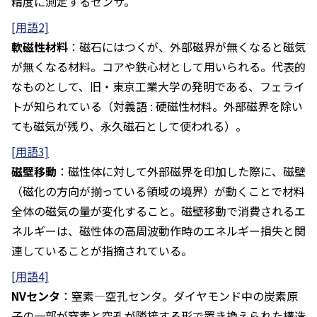
精度に測定するセンサ。
[用語2]
軟磁性材料
：磁石にはつくが、外部磁界が無くなると磁気
が無くなる材料。コアや鉄心材として用いられる。代表的
なものとして、旧・東京工業大学の発明である、フェライ
トが知られている（対義語 : 硬磁性材料。外部磁界を除い
ても磁気が残り、永久磁石として使われる）。
[用語3]
磁壁移動
：磁性体に対して外部磁界を印加した際に、磁壁
（磁化の方向が揃っている領域の境界）が動くことで材料
全体の磁気の量が変化すること。磁壁移動で消費されるエ
ネルギーは、磁性体の高周波動作時のエネルギー損失と関
連していることが指摘されている。
[用語4]
NVセンタ
：窒素―空孔センタ。ダイヤモンド中の炭素原
子の一部が窒素と空孔が隣接する形で置き換えられた構造