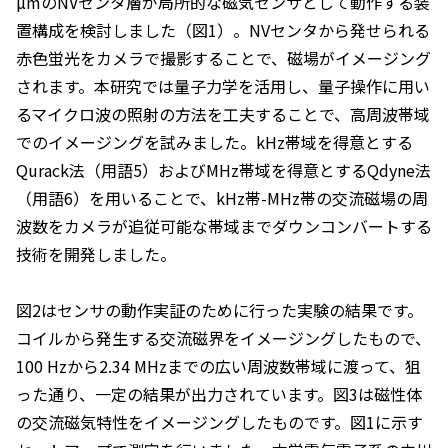
µmのNVセンタ層が局所的な磁気センサとして動作する装
置構成を検討しました（図1）。NVセンタから発せられる
赤色蛍光をカメラで撮影することで、磁場がイメージング
されます。本研究では量子力学を活用し、量子操作に用い
るマイクロ波の照射の方法を工夫することで、高周波帯域
でのイメージングを試みました。kHz帯域を得意とする
Qurack法（用語5）およびMHz帯域を得意とするQdyne法
（用語6）を用いることで、kHz帯-MHz帯の交流磁場の周
波数をカメラが追従可能な帯域までダウンコンバートする
技術を開発しました。
図2はセンサの動作実証のために行った実験の結果です。
コイルから発生する交流磁界をイメージングしたもので、
100 Hzから2.34 MHzまでの広い周波数帯域に渡って、狙
った通り、一定の結果が出力されています。図3は磁性体
の交流磁気特性をイメージングしたものです。図1に示す