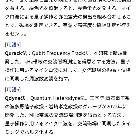
を有する。緑色光を照射すると、赤色蛍光を発する。マイ
クロ波による量子操作と赤色蛍光の検出を組み合わせるこ
とで、磁場を測定できる。室温で高感度な磁場測定が行え
るセンサ。
[用語5]
Qurack法
：Qubit Frequency Track法。本研究で新規開
発した、kHz帯域の交流磁場測定を得意とする方法。量子
操作に用いるマイクロ波に対して、交流磁場の振幅・位相
に同期した周波数変調を施す。
[用語6]
Qdyne法
：Quantum Heterodyne法。工学院 電気電子系
の波多野睦子教授・岩崎孝之教授のグループが2022年に
開発した、MHz帯域の交流磁場測定を得意とする方法。
量子操作に用いるマイクロ波を、交流磁場に同期したタイ
ミングでパルス化する。