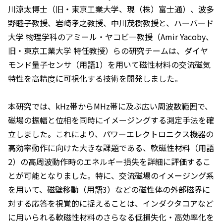
川涼太博士（旧・東京工業大学、現（株）富士通）、波多
野睦子教授、岩崎孝之教授、中川茂樹教授と、ハーバード
大学 物理学科のアミール・ヤコビ―教授（Amir Yacoby、
旧・東京工業大学 特任教授）らの研究チームは、ダイヤ
モンド量子センサ（用語1）を用いて磁性材料の交流磁気
特性を高精度に可視化する技術を開発しました。
本研究では、kHz帯からMHz帯に及ぶ広い周波数範囲で、
磁場の振幅と位相を同時にイメージングする測定手法を確
立しました。これにより、パワーエレクトロニクス機器の
高効率動作に向けた大きな課題である、軟磁性材料（用語
2）の高周波動作時のエネルギー損失を詳細に評価するこ
とが可能となりました。特に、交流磁場のイメージング系
を用いて、磁壁移動（用語3）などの磁性体の外部磁界に
対する応答を視覚的に捉えることは、インダクタコアなど
に用いられる軟磁性材料のさらなる低損失化・高効率化を