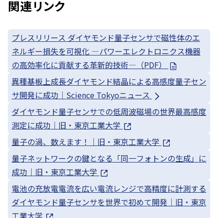
関連リンク
プレスリリース ダイヤモンド量子センサで磁性体のエ
ネルギー損失を可視化 —パワーエレクトロニクス機器
の高効率化に貢献する革新的技術—（PDF）
異種基板上成長ダイヤモンド結晶による高感度量子セン
サ開発に成功｜Science Tokyoニュース
ダイヤモンド量子センサでの低周波磁場の世界最高感度
測定に成功｜旧・東京工業大学
量子の渦、数えます！｜旧・東京工業大学
量子ネットワークの鍵となる「同一フォトンの生成」に
成功｜旧・東京工業大学
電池の充放電電流を広い電流レンジで高精度に計測する
ダイヤモンド量子センサを世界で初めて開発｜旧・東京
工業大学