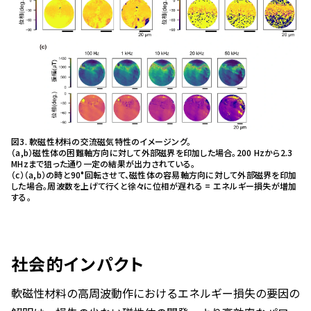
図3. 軟磁性材料の交流磁気特性のイメージング。
（a,b）磁性体の困難軸方向に対して外部磁界を印加した場合。200 Hzから2.3
MHzまで狙った通り一定の結果が出力されている。
（c）（a,b）の時と90°回転させて、磁性体の容易軸方向に対して外部磁界を印加
した場合。周波数を上げて行くと徐々に位相が遅れる = エネルギー損失が増加
する。
社会的インパクト
軟磁性材料の高周波動作におけるエネルギー損失の要因の