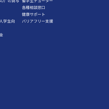
SO）の貸与
留学生チューター
各種相談窓口
健康サポート
人学生向
バリアフリー支援
金