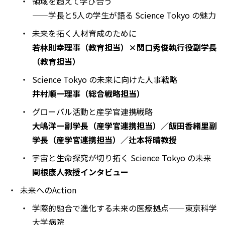
領域を超えて学び合う
——学長と5人の学生が語る Science Tokyo の魅力
未来を拓く人材育成のために
若林則幸理事（教育担当）×関口秀俊執行役副学長
（教育担当）
Science Tokyo の未来に向けた人事戦略
井村順一理事（総合戦略担当）
グローバル活動と産学官連携戦略
大嶋洋一副学長（産学官連携担当）／飯田香緒里副
学長（産学官連携担当）／辻本将晴教授
宇宙と生命探究が切り拓く Science Tokyo の未来
関根康人教授インタビュー
未来へのAction
学際的融合で進化する未来の医療拠点——東京科学
大学病院