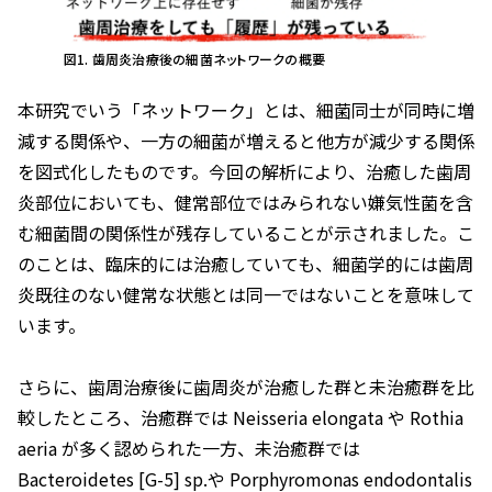
図1. 歯周炎治療後の細菌ネットワークの概要
本研究でいう「ネットワーク」とは、細菌同士が同時に増
減する関係や、一方の細菌が増えると他方が減少する関係
を図式化したものです。今回の解析により、治癒した歯周
炎部位においても、健常部位ではみられない嫌気性菌を含
む細菌間の関係性が残存していることが示されました。こ
のことは、臨床的には治癒していても、細菌学的には歯周
炎既往のない健常な状態とは同一ではないことを意味して
います。
さらに、歯周治療後に歯周炎が治癒した群と未治癒群を比
較したところ、治癒群では
Neisseria elongata
や
Rothia
aeria
が多く認められた一方、未治癒群では
Bacteroidetes
[G-5] sp.や
Porphyromonas endodontalis