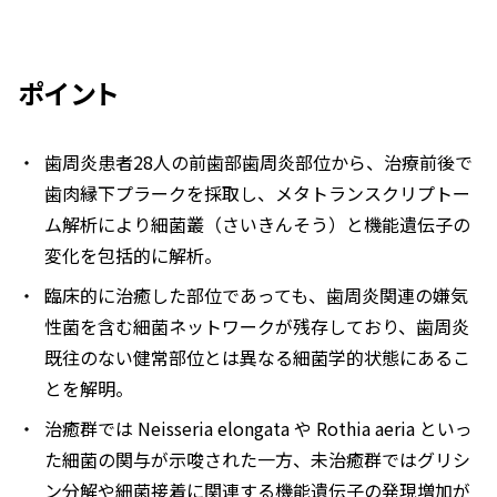
ポイント
歯周炎患者28人の前歯部歯周炎部位から、治療前後で
歯肉縁下プラークを採取し、メタトランスクリプトー
ム解析により細菌叢（さいきんそう）と機能遺伝子の
変化を包括的に解析。
臨床的に治癒した部位であっても、歯周炎関連の嫌気
性菌を含む細菌ネットワークが残存しており、歯周炎
既往のない健常部位とは異なる細菌学的状態にあるこ
とを解明。
治癒群では
Neisseria elongata
や
Rothia aeria
といっ
た細菌の関与が示唆された一方、未治癒群ではグリシ
ン分解や細菌接着に関連する機能遺伝子の発現増加が