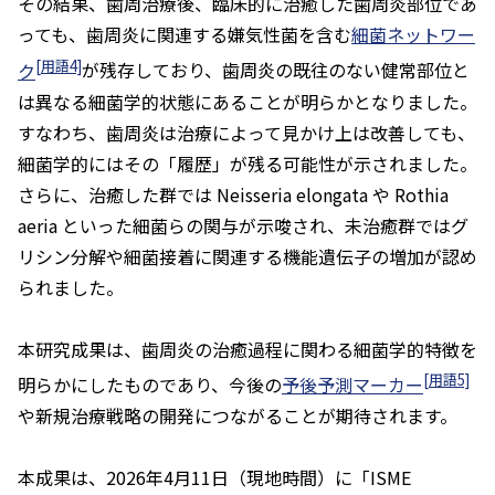
その結果、歯周治療後、臨床的に治癒した歯周炎部位であ
っても、歯周炎に関連する嫌気性菌を含む
細菌ネットワー
[用語4]
ク
が残存しており、歯周炎の既往のない健常部位と
は異なる細菌学的状態にあることが明らかとなりました。
すなわち、歯周炎は治療によって見かけ上は改善しても、
細菌学的にはその「履歴」が残る可能性が示されました。
さらに、治癒した群では
Neisseria elongata
や
Rothia
aeria
といった細菌らの関与が示唆され、未治癒群ではグ
リシン分解や細菌接着に関連する機能遺伝子の増加が認め
られました。
本研究成果は、歯周炎の治癒過程に関わる細菌学的特徴を
[用語5]
明らかにしたものであり、今後の
予後予測マーカー
や新規治療戦略の開発につながることが期待されます。
本成果は、2026年4月11日（現地時間）に「
ISME