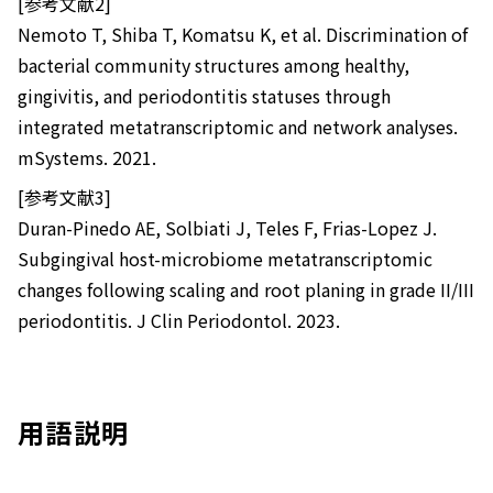
[参考文献2]
Nemoto T, Shiba T, Komatsu K, et al. Discrimination of
bacterial community structures among healthy,
gingivitis, and periodontitis statuses through
integrated metatranscriptomic and network analyses.
mSystems. 2021.
[参考文献3]
Duran-Pinedo AE, Solbiati J, Teles F, Frias-Lopez J.
Subgingival host-microbiome metatranscriptomic
changes following scaling and root planing in grade II/III
periodontitis. J Clin Periodontol. 2023.
用語説明