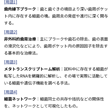
[用語1]
歯肉縁下プラーク
：歯と歯ぐきの境目より深い歯周ポケッ
ト内に存在する細菌の塊。歯周炎の発症や進行に深く関与
する。
[用語2]
非外科的歯周治療
：主にプラークや歯石の除去、歯の表面
の滑沢化などにより、歯周ポケット内の原因因子を除去す
る基本的な治療法。
[用語3]
メタトランスクリプトーム解析
：試料中に存在する細菌が
転写したRNAを網羅的に解析し、その場で実際に活動して
いる細菌や遺伝子機能を調べる手法。
[用語4]
細菌ネットワーク
：細菌同士の共存や拮抗などの関係性
を、ネットワークとして可視化したもの。