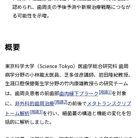
認められ、歯周炎の予後予測や新規治療戦略につなが
る可能性を示唆。
概要
東京科学大学（Science Tokyo）医歯学総合研究科 歯周
病学分野の小林龍太医員、芝多佳彦講師、岩田隆紀教授、
生涯口腔保健衛生学分野の竹内康雄教授らの研究チーム
[用語1]
は、歯周炎患者の前歯部
歯肉縁下プラーク
を対象
[用語2]
に、
非外科的歯周治療
の前後で
メタトランスクリプ
[用語3]
トーム解析
を行い、細菌叢の構造と機能の変化を包
括的に解析しました。