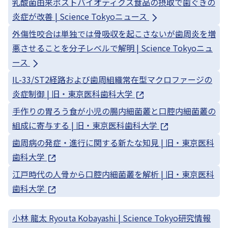
乳酸菌由来ポストバイオティクス食品の摂取で歯ぐきの
炎症が改善 | Science Tokyoニュース
外傷性咬合は単独では骨吸収を起こさないが歯周炎を増
悪させることを分子レベルで解明 | Science Tokyoニュ
ース
IL-33/ST2経路および歯周組織常在型マクロファージの
炎症制御 | 旧・東京医科歯科大学
手作りの胃ろう食が小児の腸内細菌叢と口腔内細菌叢の
組成に寄与する | 旧・東京医科歯科大学
歯周病の発症・進行に関する新たな知見 | 旧・東京医科
歯科大学
江戸時代の人骨から口腔内細菌叢を解析 | 旧・東京医科
歯科大学
小林 龍太 Ryouta Kobayashi | Science Tokyo研究情報