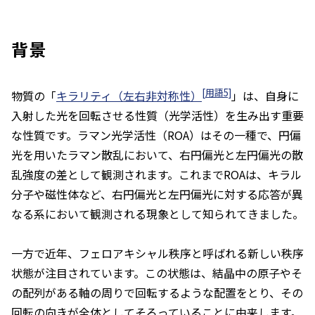
背景
[用語5]
物質の「
キラリティ（左右非対称性）
」は、自身に
入射した光を回転させる性質（光学活性）を生み出す重要
な性質です。ラマン光学活性（ROA）はその一種で、円偏
光を用いたラマン散乱において、右円偏光と左円偏光の散
乱強度の差として観測されます。これまでROAは、キラル
分子や磁性体など、右円偏光と左円偏光に対する応答が異
なる系において観測される現象として知られてきました。
一方で近年、フェロアキシャル秩序と呼ばれる新しい秩序
状態が注目されています。この状態は、結晶中の原子やそ
の配列がある軸の周りで回転するような配置をとり、その
回転の向きが全体としてそろっていることに由来します。