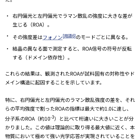
右円偏光と左円偏光でラマン散乱の強度に大きな差が
生じる（ROA）。
[用語6]
その強度差は
フォノン
のモードごとに異なる。
結晶の異なる面で測定すると、ROA信号の符号が反転
する（ドメイン依存性）。
これらの結果は、観測されたROAが試料固有の対称性やド
メイン構造に起因することを示しています。
特に、右円偏光と左円偏光のラマン散乱強度の差を、それ
らの平均強度で割ったROAの指標は最大で約1.0に達し、
-3
分子系のROA（約10
）と比べて桁違いに大きいことが分
かりました。この値は理論的に取り得る最大値に近く、本
物質において極めて強い光学応答が実現されていることを