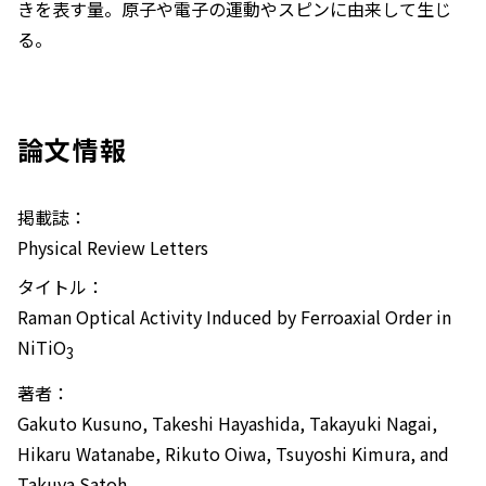
きを表す量。原子や電子の運動やスピンに由来して生じ
る。
論文情報
掲載誌：
Physical Review Letters
タイトル：
Raman Optical Activity Induced by Ferroaxial Order in
NiTiO
3
著者：
Gakuto Kusuno, Takeshi Hayashida, Takayuki Nagai,
Hikaru Watanabe, Rikuto Oiwa, Tsuyoshi Kimura, and
Takuya Satoh