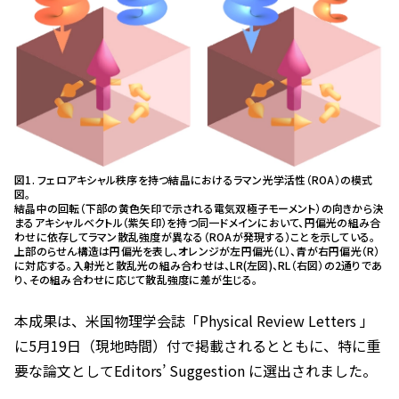
図1. フェロアキシャル秩序を持つ結晶におけるラマン光学活性（ROA）の模式
図。
結晶中の回転（下部の黄色矢印で示される電気双極子モーメント）の向きから決
まるアキシャルベクトル（紫矢印）を持つ同一ドメインにおいて、円偏光の組み合
わせに依存してラマン散乱強度が異なる（ROAが発現する）ことを示している。
上部のらせん構造は円偏光を表し、オレンジが左円偏光（L）、青が右円偏光（R）
に対応する。入射光と散乱光の組み合わせは、LR(左図)、RL（右図）の2通りであ
り、その組み合わせに応じて散乱強度に差が生じる。
本成果は、米国物理学会誌「
Physical Review Letters
」
に5月19日（現地時間）付で掲載されるとともに、特に重
要な論文としてEditors’ Suggestion に選出されました。