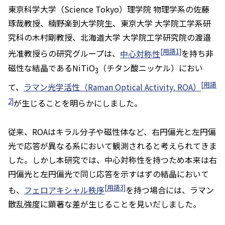
東京科学大学（Science Tokyo）理学院 物理学系の佐藤
琢哉教授、楠野楽到大学院生、東京大学 大学院工学系研
究科の木村剛教授、北海道大学 大学院工学研究院の渡邉
[用語1]
光准教授らの研究グループは、
中心対称性
を持ち非
磁性な結晶であるNiTiO
（チタン酸ニッケル）におい
3
[用語
て、
ラマン光学活性（Raman Optical Activity, ROA）
2]
が生じることを明らかにしました。
従来、ROAはキラル分子や磁性体など、右円偏光と左円偏
光で応答が異なる系において観測されると考えられてきま
した。しかし本研究では、中心対称性を持つため本来は右
円偏光と左円偏光で同じ応答を示すはずの結晶において
[用語3]
も、
フェロアキシャル秩序
を持つ場合には、ラマン
散乱強度に顕著な差が生じることを見いだしました。