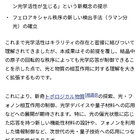
ン光学活性が生じる」という新概念の提示
フェロアキシャル秩序の新しい検出手法（ラマン分
光）の確立
これまで光学活性はキラリティの存在と密接に結びついて
理解されてきましたが、本成果はその前提を覆し、結晶中
の原子の回転的な秩序によっても光学応答が制御できるこ
とを示した点で、光と物質の相互作用に対する理解を大き
く拡張するものです。
[用語8]
これにより、新奇
トポロジカル物質
の探索、光・フ
ォノン相互作用の制御、光学デバイスや量子材料への応用
などへの展開が期待されます。特に、光の偏光状態に応じ
た応答を持つ新しい機能性材料の設計や、フォノンを利用
した情報制御など、次世代の光・量子技術への応用につな
がる可能性があります。