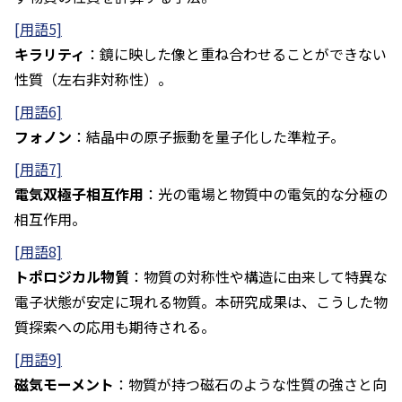
[用語5]
キラリティ
：鏡に映した像と重ね合わせることができない
性質（左右非対称性）。
[用語6]
フォノン
：結晶中の原子振動を量子化した準粒子。
[用語7]
電気双極子相互作用
：光の電場と物質中の電気的な分極の
相互作用。
[用語8]
トポロジカル物質
：物質の対称性や構造に由来して特異な
電子状態が安定に現れる物質。本研究成果は、こうした物
質探索への応用も期待される。
[用語9]
磁気モーメント
：物質が持つ磁石のような性質の強さと向