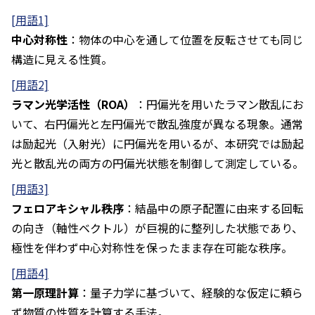
[用語1]
中心対称性
：物体の中心を通して位置を反転させても同じ
構造に見える性質。
[用語2]
ラマン光学活性（ROA）
：円偏光を用いたラマン散乱にお
いて、右円偏光と左円偏光で散乱強度が異なる現象。通常
は励起光（入射光）に円偏光を用いるが、本研究では励起
光と散乱光の両方の円偏光状態を制御して測定している。
[用語3]
フェロアキシャル秩序
：結晶中の原子配置に由来する回転
の向き（軸性ベクトル）が巨視的に整列した状態であり、
極性を伴わず中心対称性を保ったまま存在可能な秩序。
[用語4]
第一原理計算
：量子力学に基づいて、経験的な仮定に頼ら
ず物質の性質を計算する手法。