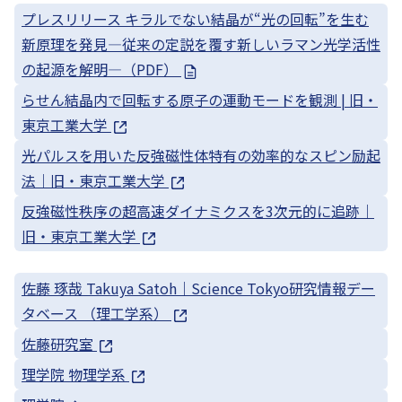
プレスリリース キラルでない結晶が“光の回転”を生む
新原理を発見—従来の定説を覆す新しいラマン光学活性
の起源を解明—（PDF）
らせん結晶内で回転する原子の運動モードを観測 | 旧・
東京工業大学
光パルスを用いた反強磁性体特有の効率的なスピン励起
法｜旧・東京工業大学
反強磁性秩序の超高速ダイナミクスを3次元的に追跡｜
旧・東京工業大学
佐藤 琢哉 Takuya Satoh｜Science Tokyo研究情報デー
タベース （理工学系）
佐藤研究室
理学院 物理学系