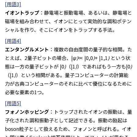
[用語3]
イオントラップ
：静電場と振動電場、あるいは、静電場と
磁場を組み合わせて、イオンにとって実効的な調和ポテン
シャルを作り、そこにイオンをトラップする手法。
[用語4]
エンタングルメント
：複数の自由度間の量子的な相関。た
とえば、2量子ビットの場合、
|ψ⟩∝ |0,0⟩+ |1,1⟩
という状
態は一方の量子ビットが
|0⟩
（
|1⟩
）であればもう一方も
|0⟩
（
|1⟩
）という相関がある。量子コンピューターの計算能
力が古典コンピューターのそれに比べて優位になるために
必要な要素の1つ。
[用語5]
フォノンホッピング
：トラップされたイオンの振動は、量
子化された調和振動子として記述できる。振動の励起は
boson粒子として扱えるため、フォノンと呼ばれる。イオ