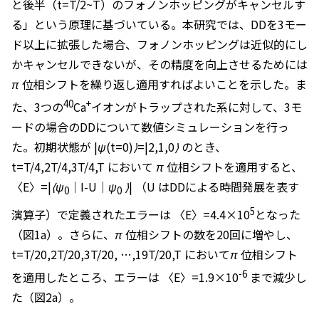
と後半（
t=T/2~T
）のフォノンホッピングがキャンセルす
る」という原理に基づいている。本研究では、DDを3モー
ド以上に拡張した場合、フォノンホッピングは近似的にし
かキャンセルできないが、その精度を向上させるためには
π
位相シフトを繰り返し適用すればよいことを示した。ま
40
+
た、3つの
Ca
イオンがトラップされた系に対して、3モ
ードの場合のDDについて数値シミュレーションを行っ
た。初期状態が
|ψ(t=0)⟩=|2,1,0⟩
のとき、
t=T/4,2T/4,3T/4,T
において
π
位相シフトを適用すると、
〈E〉=|⟨ψ
│I-U│ψ
⟩|
（
U
はDDによる時間発展を表す
0
0
5
演算子）で定義されたエラーは
〈E〉=4.4×10
となった
（図1a）。さらに、
π
位相シフトの数を20回に増やし、
t=T/20,2T/20,3T/20,
…
,19T/20,T
において
π
位相シフト
-6
を適用したところ、エラーは
〈E〉=1.9×10
まで減少し
た（図2a）。