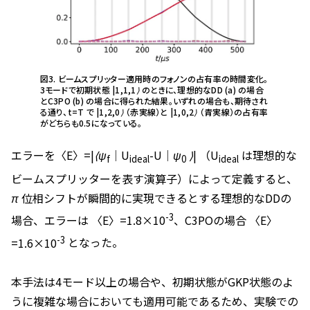
図3. ビームスプリッター適用時のフォノンの占有率の時間変化。
3モードで初期状態
|1,1,1⟩
のときに、理想的なDD (a) の場合
とC3PO (b) の場合に得られた結果。いずれの場合も、期待され
る通り、
t=T
で
|1,2,0⟩
（赤実線）と
|1,0,2⟩
（青実線）の占有率
がどちらも0.5になっている。
エラーを
〈E〉=|⟨ψ
│U
-U│ψ
⟩|
（
U
は理想的な
f
ideal
0
ideal
ビームスプリッターを表す演算子）によって定義すると、
π
位相シフトが瞬間的に実現できるとする理想的なDDの
-3
場合、エラーは
〈E〉=1.8×10
、C3POの場合
〈E〉
-3
=1.6×10
となった。
本手法は4モード以上の場合や、初期状態がGKP状態のよ
うに複雑な場合においても適用可能であるため、実験での