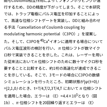
間もCoulomb相互作用によってフォノンホッピングが進
行するため、DDの精度が下がってしまう。そこで本研究
では、トラップ電極にパルス電圧を印加することによっ
て、高速な位相シフトゲートを実装し、DDと組み合わせ
る手法「cancellation of Coulomb coupling by
modulating harmonic potential（C3PO）」を提案し
40
+
た。そして、C3POを
Ca
イオンに適用する場合について
パルス電圧波形の検討を行い、
π
位相シフトが数マイク
ロ秒で実装できることを示した。これは、レーザーを用い
た従来法において
π
位相シフトのために数十マイクロ秒を
要することと比較すると、約1桁の高速化が達成できるこ
とを示している。そこで、3モードの場合にC3POの数値
シミュレーションを行ったところ、初期状態が
|ψ(t=0)⟩
=|2,1,0⟩
のとき、
t=T/4,T/2,3T/4,T
において
π
位相シフト
5
を適用した場合、エラーは
〈E〉=4.4×10
となり（図
1b）、
π
位相シフトを20回繰り返すとエラーは
〈E〉