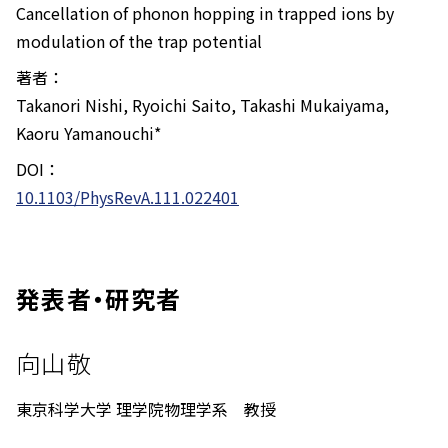
Cancellation of phonon hopping in trapped ions by
modulation of the trap potential
著者：
Takanori Nishi, Ryoichi Saito, Takashi Mukaiyama,
Kaoru Yamanouchi*
DOI：
10.1103/PhysRevA.111.022401
発表者・研究者
向山敬
東京科学大学 理学院物理学系 教授