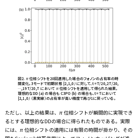
図2.
π
位相シフトを20回適用した場合のフォノンの占有率の時
間変化。3モードで初期状態
|2,1,0⟩
に対して、
t=T/20,2T/20,
…
,19T/20,T
において
π
位相シフトを適用して得られた結果。
理想的なDD (a) の場合も C3PO (b) の場合も、t=Tにおいて
|2,1,0⟩
（黒実線）の占有率が高い精度で再び1に戻っている。
ただし、以上の結果は、
π
位相シフトが瞬間的に実現でき
るとする理想的なDDの場合に得られたものである。実際
には、
π
位相シフトの適用には有限の時間が掛かり、その