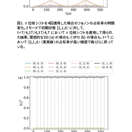
図1.
π
位相シフトを4回適用した場合のフォノンの占有率の時間
変化。3モードで初期状態
|2,1,0⟩
に対して、
t=T/4,2T/4,3T/4,T
において
π
位相シフトを適用して得られ
た結果。理想的なDD (a) の場合も C3PO (b) の場合も、
t=T
に
おいて
|2,1,0⟩
（黒実線）の占有率が高い精度で再び1に戻って
いる。