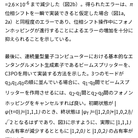
-6
=2.6×10
まで減少した（図2b）。得られたエラーは、
π
位相シフトを一瞬で実装できると仮定した場合（図1a,
2a）と同程度のエラーであり、位相シフト操作中にフォノ
ンホッピングが進行することによるエラーの増加を十分に
抑えられることを示している。
最後に、連続量型量子コンピューターにおける基本的なエ
ンタングルメント生成素子であるビームスプリッターを、
C3POを用いて実装する方法を示した。3つのモードが
q
,q
,q
の順に並んでいる場合に、
q
-q
間でビームスプ
2
1
0
1
0
リッターを作用させるには、
q
-q
間と
q
-q
間のフォノン
2
1
2
0
ホッピングをキャンセルすれば良い。初期状態が
|
ψ(t=0)⟩=|1,1,1⟩
のとき、終状態は
|ψ
⟩=(|1,2,0⟩+|1,0,2⟩)/
f
√2
となるはずであり、図3に示すように、実際に
|1,1,1⟩
の占有率が減少するとともに
|1,2,0⟩
と
|1,0,2⟩
の占有率が