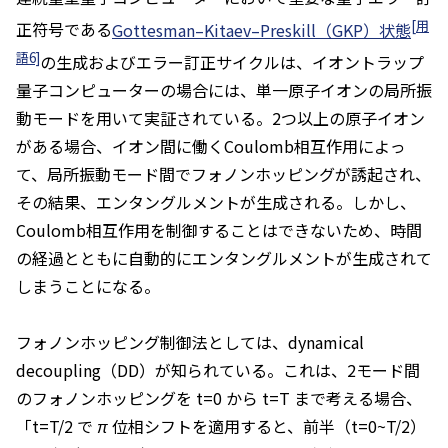
[用
正符号である
Gottesman–Kitaev–Preskill（GKP）状態
語6]
の生成およびエラー訂正サイクルは、イオントラップ
量子コンピューターの場合には、単一原子イオンの局所振
動モードを用いて実証されている。2つ以上の原子イオン
がある場合、イオン間に働くCoulomb相互作用によっ
て、局所振動モード間でフォノンホッピングが誘起され、
その結果、エンタングルメントが生成される。しかし、
Coulomb相互作用を制御することはできないため、時間
の経過とともに自動的にエンタングルメントが生成されて
しまうことになる。
フォノンホッピング制御法としては、dynamical
decoupling（DD）が知られている。これは、2モード間
のフォノンホッピングを
t=0
から
t=T
まで考える場合、
「
t=T/2
で
π
位相シフトを適用すると、前半（
t=0~T/2
）