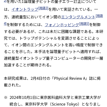
2]
を用いた1論理量子ビットの量子エラー訂正について
[用語3]
は、
イオントラップ
を用いて実証されている。一
[用語
方、連続量型においてイオン間の
エンタングルメント
4]
[用語5]
を制御するためには、
フォノンホッピング
を制御
する必要があるが、これは未だに困難な課題である。本研
究では、トラップポテンシャルを変調させることによっ
て、イオン間のエンタングルメントを高い精度で制御でき
ることを示した。本手法を論理量子ビットへ適用すれば、
連続量型イオントラップ量子コンピューターの開発が一層
加速することが期待される。
本研究成果は、2月4日付の「
Physical Review A
」誌に掲
載された。
2024年10月1日に東京医科歯科大学と東京工業大学が
統合し、東京科学大学（Science Tokyo）となりまし