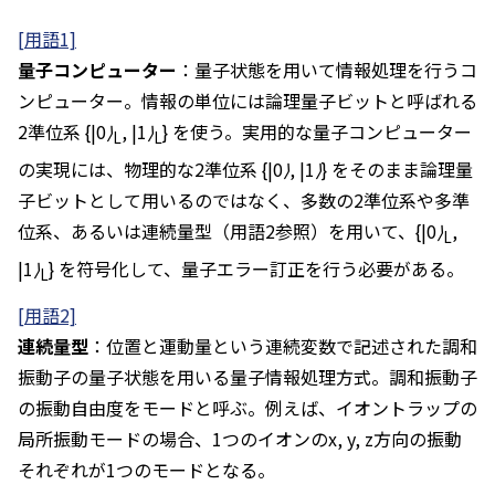
[用語1]
量子コンピューター
：量子状態を用いて情報処理を行うコ
ンピューター。情報の単位には論理量子ビットと呼ばれる
2準位系
{|0⟩
, |1⟩
}
を使う。実用的な量子コンピューター
L
L
の実現には、物理的な2準位系
{|0⟩, |1⟩}
をそのまま論理量
子ビットとして用いるのではなく、多数の2準位系や多準
位系、あるいは連続量型（用語2参照）を用いて、
{|0⟩
,
L
|1⟩
}
を符号化して、量子エラー訂正を行う必要がある。
L
[用語2]
連続量型
：位置と運動量という連続変数で記述された調和
振動子の量子状態を用いる量子情報処理方式。調和振動子
の振動自由度をモードと呼ぶ。例えば、イオントラップの
局所振動モードの場合、1つのイオンのx, y, z方向の振動
それぞれが1つのモードとなる。