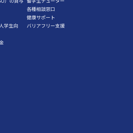
SO）の貸与
留学生チューター
各種相談窓口
健康サポート
人学生向
バリアフリー支援
金