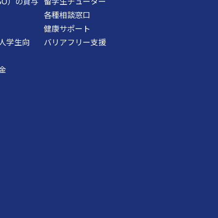
SO）の貸与
留学生チューター
各種相談窓口
健康サポート
人学生向
バリアフリー支援
金