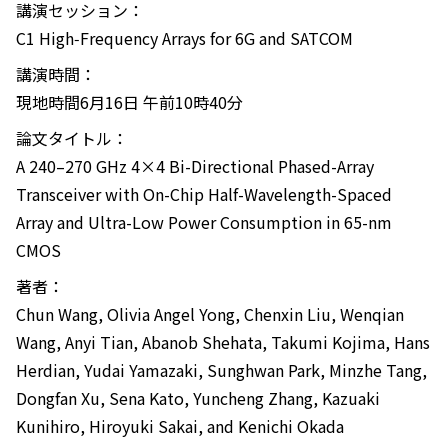
講演セッション：
C1 High‑Frequency Arrays for 6G and SATCOM
講演時間：
現地時間6月16日 午前10時40分
論文タイトル：
A 240–270 GHz 4×4 Bi-Directional Phased-Array
Transceiver with On-Chip Half-Wavelength-Spaced
Array and Ultra-Low Power Consumption in 65-nm
CMOS
著者：
Chun Wang, Olivia Angel Yong, Chenxin Liu, Wenqian
Wang, Anyi Tian, Abanob Shehata, Takumi Kojima, Hans
Herdian, Yudai Yamazaki, Sunghwan Park, Minzhe Tang,
Dongfan Xu, Sena Kato, Yuncheng Zhang, Kazuaki
Kunihiro, Hiroyuki Sakai, and Kenichi Okada