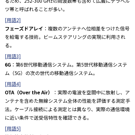
るため、252-300 GHzの周波数帯も含めて広義にテラヘル
ツ帯と呼ばれることが多い。
[用語2]
フェーズドアレイ
：複数のアンテナへ位相差をつけた信号
を給電する技術。ビームステアリングの実現に利用され
る。
[用語3]
6G
：第6世代移動通信システム。第5世代移動通信システ
ム（5G）の次の世代の移動通信システム。
[用語4]
OTA（Over the Air）
：実際の電波を空間中に放射し、ア
ンテナを含めた無線システム全体の性能を評価する測定手
法。ケーブル接続による測定とは異なり、実際の通信環境
に近い条件で送受信特性を確認できる。
[用語5]