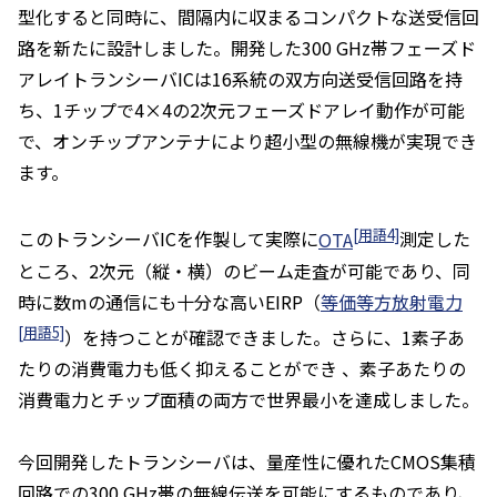
型化すると同時に、間隔内に収まるコンパクトな送受信回
路を新たに設計しました。開発した300 GHz帯フェーズド
アレイトランシーバICは16系統の双方向送受信回路を持
ち、1チップで4×4の2次元フェーズドアレイ動作が可能
で、オンチップアンテナにより超小型の無線機が実現でき
ます。
[用語4]
このトランシーバICを作製して実際に
OTA
測定した
ところ、2次元（縦・横）のビーム走査が可能であり、同
時に数mの通信にも十分な高いEIRP（
等価等方放射電力
[用語5]
）を持つことが確認できました。さらに、1素子あ
たりの消費電力も低く抑えることができ 、素子あたりの
消費電力とチップ面積の両方で世界最小を達成しました。
今回開発したトランシーバは、量産性に優れたCMOS集積
回路での300 GHz帯の無線伝送を可能にするものであり、