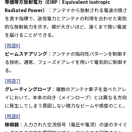
等価等方放射電力（EIRP：Equivalent Isotropic
Radiated Power）
：アンテナから放射される電波の強さ
を表す指標で、送信電力とアンテナの利得を合わせた実効
的な放射能力を示す。値が大きいほど、遠くまで強い電波
を届けることができる。
[用語6]
ビームステアリング
：アンテナの指向性パターンを制御す
る技術。通常、フェーズドアレイを用いて電気的に制御す
る。
[用語7]
グレーティングローブ
：複数のアンテナ素子を並べたアレ
イにおいて、本来の向き（メインローブ）とは異なる方向
に発生してしまう意図しない強力なビームや感度のこと。
[用語8]
移相器
：入力された交流信号（電圧や電流）の波のタイミ