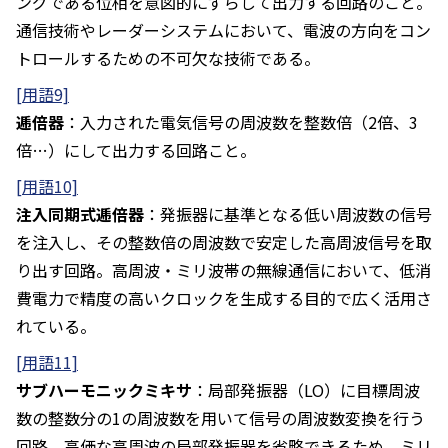
ングである位相を意図的にずらして出力する回路のこと。
通信技術やレーダーシステムにおいて、電波の方向をコン
トロールするための不可欠な技術である。
[用語9]
逓倍器
：入力された電気信号の周波数を整数倍（2倍、3
倍…）にして出力する回路こと。
[用語10]
注入同期式逓倍器
：発振器に基準となる低い周波数の信号
を注入し、その整数倍の周波数で安定した高周波信号を取
り出す回路。高周波・ミリ波帯の無線通信において、低消
費電力で精度の高いクロックを生成する目的で広く活用さ
れている。
[用語11]
サブハーモニックミキサ
：局部発振器（LO）に目標周波
数の整数分の1の周波数を用いて信号の周波数変換を行う
回路。高価な高周波の局部発振器を省略できるため、ミリ