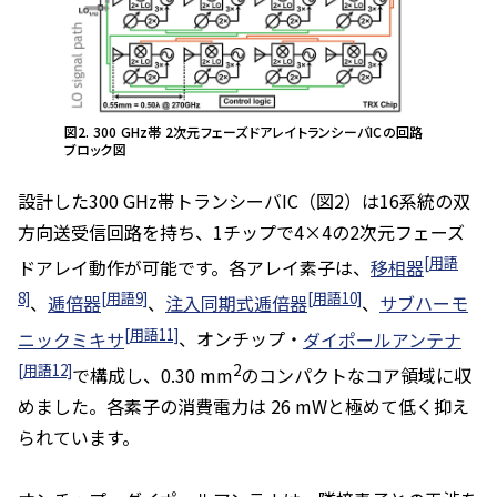
図2. 300 GHz帯 2次元フェーズドアレイトランシーバICの回路
ブロック図
設計した300 GHz帯トランシーバIC（図2）は16系統の双
方向送受信回路を持ち、1チップで4×4の2次元フェーズ
[用語
ドアレイ動作が可能です。各アレイ素子は、
移相器
8]
[用語9]
[用語10]
、
逓倍器
、
注入同期式逓倍器
、
サブハーモ
[用語11]
ニックミキサ
、オンチップ・
ダイポールアンテナ
[用語12]
2
で構成し、0.30 mm
のコンパクトなコア領域に収
めました。各素子の消費電力は 26 mWと極めて低く抑え
られています。