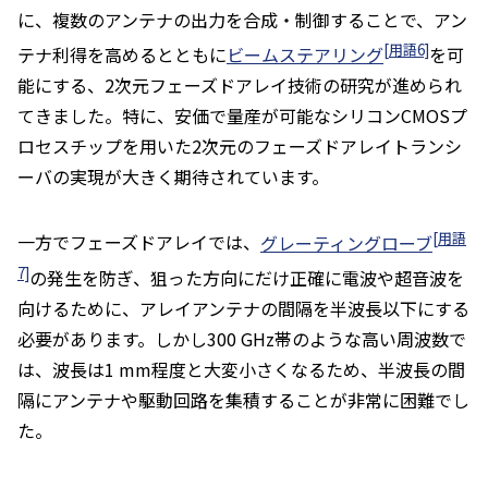
に、複数のアンテナの出力を合成・制御することで、アン
[用語6]
テナ利得を高めるとともに
ビームステアリング
を可
能にする、2次元フェーズドアレイ技術の研究が進められ
てきました。特に、安価で量産が可能なシリコンCMOSプ
ロセスチップを用いた2次元のフェーズドアレイトランシ
ーバの実現が大きく期待されています。
[用語
一方でフェーズドアレイでは、
グレーティングローブ
7]
の発生を防ぎ、狙った方向にだけ正確に電波や超音波を
向けるために、アレイアンテナの間隔を半波長以下にする
必要があります。しかし300 GHz帯のような高い周波数で
は、波長は1 mm程度と大変小さくなるため、半波長の間
隔にアンテナや駆動回路を集積することが非常に困難でし
た。