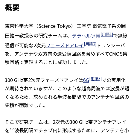
概要
東京科学大学（Science Tokyo） 工学院 電気電子系の岡
[用語1]
田健一教授らの研究チームは、
テラヘルツ帯
で無線
[用語2]
通信が可能な2次元
フェーズドアレイ
トランシーバ
を、アンテナや双方向の送受信回路を含めすべてCMOS集
積回路で実現することに成功しました。
[用語3]
300 GHz帯2次元フェーズドアレイは
6G
での実用化
が期待されていますが、このような超高周波では波長が短
くなるため、求められる半波長間隔でのアンテナや回路の
集積が困難でした。
そこで研究チームは、2次元の300 GHz帯アンテナアレイ
を半波長間隔でチップ内に形成するために、アンテナを小