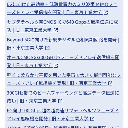
6Gに向けた高効率・低消費電力のミリ波帯 MIMOフェ
ーズドアレイ受信機を開発 | 旧・東京工業大学
サブテラヘルツ帯CMOS ICで640 Gbpsの無線伝送に成
功 | 旧・東京工業大学
Beyond 5Gに向けた新規デジタル位相同期回路を開発 |
旧・東京工業大学
オールCMOSの300 GHz帯フェーズドアレイ送信機を開
発 | 旧・東京工業大学
軽くて柔らかな基板を用いた宇宙で大きく展開可能なフ
ェーズドアレイ無線機を実現 | 旧・東京工業大学
300GHz帯でのビームフォーミングと高速データ伝送に
成功 | 旧・東京工業大学
6G向け100 Gbps超の超高速サブテラヘルツフェーズド
アレイ無線機を開発 | 旧・東京工業大学
JAXAの「革新的衛星技術実証4号機」に膜面展開アンテ