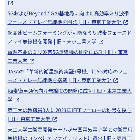
5GおよびBeyond 5Gの基地局に向けた高効率ミリ波帯
フェーズドアレイ無線機を開発 | 旧・東京工業大学
超高速ビームフォーミングが可能なミリ波帯フェーズド
アレイ無線機を開発 | 旧・東京工業大学
電源不要のミリ波帯5G無線機の開発に成功 | 旧・東京
工業大学
JAXAの「革新的衛星技術実証3号機」に5G対応のフェ
ーズドアレー無線機を搭載 | 旧・東京工業大学
Ka帯衛星通信向け無線ICの開発に成功 | 旧・東京工業大
学
東工大の教職員3人に2023年IEEEフェローの称号を授与
| 旧・東京工業大学
東工大学生衛星開発チームが米国電気電子学会の衛星用
無線機のコンペにてファイナリストに選出 | 旧・東京工