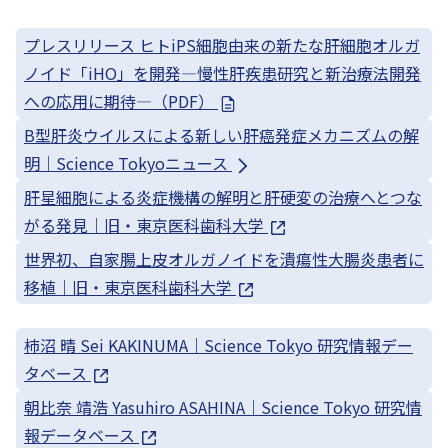
プレスリリース ヒトiPS細胞由来の新たな肝細胞オルガ
ノイド「iHO」を開発—慢性肝疾患研究と新治療法開発
への応用に期待—（PDF）
B型肝炎ウイルスによる新しい肝癌発症メカニズムの解
明｜Science Tokyoニュース
肝星細胞による炎症機構の解明と肝硬変の治療へとつな
がる発見｜旧・東京医科歯科大学
世界初、自家腸上皮オルガノイドを潰瘍性大腸炎患者に
移植｜旧・東京医科歯科大学
柿沼 晴 Sei KAKINUMA｜Science Tokyo 研究情報デー
タベース
朝比奈 靖浩 Yasuhiro ASAHINA｜Science Tokyo 研究情
報データベース