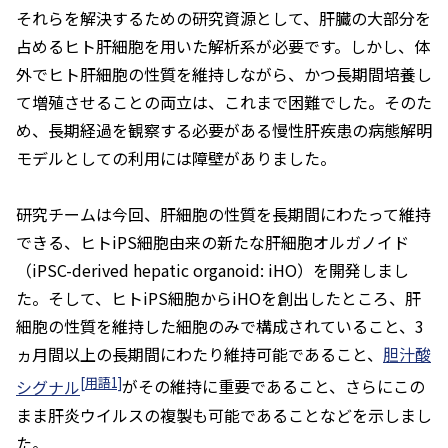
それらを解決するための研究資源として、肝臓の大部分を
占めるヒト肝細胞を用いた解析系が必要です。しかし、体
外でヒト肝細胞の性質を維持しながら、かつ長期間培養し
て増殖させることの両立は、これまで困難でした。そのた
め、長期経過を観察する必要がある慢性肝疾患の病態解明
モデルとしての利用には障壁がありました。
研究チームは今回、肝細胞の性質を長期間にわたって維持
できる、ヒトiPS細胞由来の新たな肝細胞オルガノイド
（iPSC-derived hepatic organoid: iHO）を開発しまし
た。そして、ヒトiPS細胞からiHOを創出したところ、肝
細胞の性質を維持した細胞のみで構成されていること、3
ヵ月間以上の長期間にわたり維持可能であること、
胆汁酸
[用語1]
シグナル
がその維持に重要であること、さらにこの
まま肝炎ウイルスの複製も可能であることなどを示しまし
た。