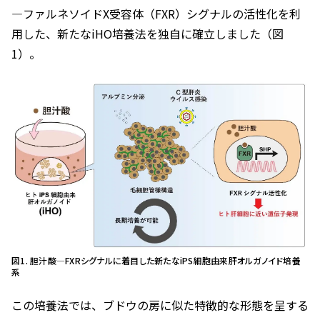
―ファルネソイドX受容体（FXR）シグナルの活性化を利
用した、新たなiHO培養法を独自に確立しました（図
1）。
図1. 胆汁酸―FXRシグナルに着目した新たなiPS細胞由来肝オルガノイド培養
系
この培養法では、ブドウの房に似た特徴的な形態を呈する