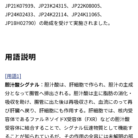
JP21K07939、JP23K24315、JP22K08005、
JP24K02433、JP24K22114、JP24K11065、
JP18H02790）の助成を受けて実施されました。
用語説明
[用語1]
胆汁酸シグナル
：胆汁酸は、肝細胞で作られ、胆汁の主成
分となって腸管へ排出される。胆汁酸は主に脂肪の消化・
吸収を助け、腸管に出た後は再吸収され、血流にのって再
び肝臓へ戻り、肝細胞にも作用する。肝細胞では、核内受
容体であるファルネソイドX受容体（FXR）などの胆汁酸
受容体に結合することで、シグナル伝達物質として機能す
ることが知られているが、その作用の全容には未解明の部