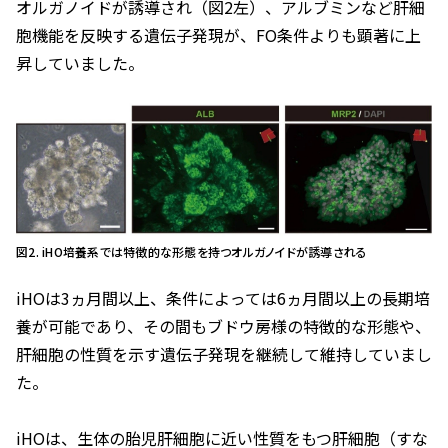
オルガノイドが誘導され（図2左）、アルブミンなど肝細
胞機能を反映する遺伝子発現が、FO条件よりも顕著に上
昇していました。
図2. iHO培養系では特徴的な形態を持つオルガノイドが誘導される
iHOは3ヵ月間以上、条件によっては6ヵ月間以上の長期培
養が可能であり、その間もブドウ房様の特徴的な形態や、
肝細胞の性質を示す遺伝子発現を継続して維持していまし
た。
iHOは、生体の胎児肝細胞に近い性質をもつ肝細胞（すな