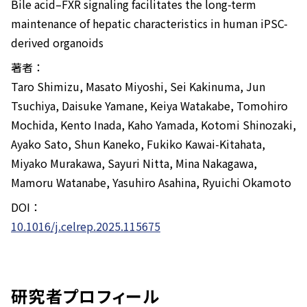
Bile acid–FXR signaling facilitates the long-term
maintenance of hepatic characteristics in human iPSC-
derived organoids
著者：
Taro Shimizu, Masato Miyoshi, Sei Kakinuma, Jun
Tsuchiya, Daisuke Yamane, Keiya Watakabe, Tomohiro
Mochida, Kento Inada, Kaho Yamada, Kotomi Shinozaki,
Ayako Sato, Shun Kaneko, Fukiko Kawai-Kitahata,
Miyako Murakawa, Sayuri Nitta, Mina Nakagawa,
Mamoru Watanabe, Yasuhiro Asahina, Ryuichi Okamoto
DOI：
10.1016/j.celrep.2025.115675
研究者プロフィール