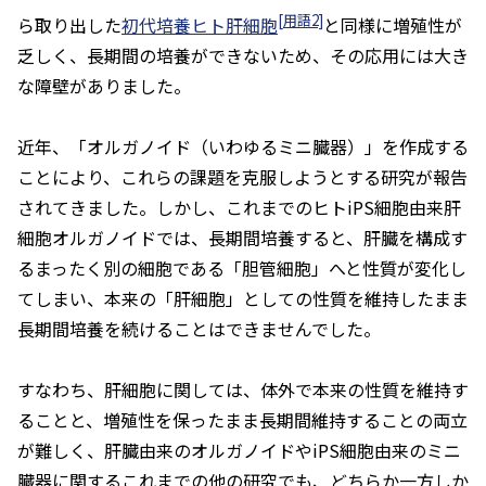
[用語2]
ら取り出した
初代培養ヒト肝細胞
と同様に増殖性が
乏しく、長期間の培養ができないため、その応用には大き
な障壁がありました。
近年、「オルガノイド（いわゆるミニ臓器）」を作成する
ことにより、これらの課題を克服しようとする研究が報告
されてきました。しかし、これまでのヒトiPS細胞由来肝
細胞オルガノイドでは、長期間培養すると、肝臓を構成す
るまったく別の細胞である「胆管細胞」へと性質が変化し
てしまい、本来の「肝細胞」としての性質を維持したまま
長期間培養を続けることはできませんでした。
すなわち、肝細胞に関しては、体外で本来の性質を維持す
ることと、増殖性を保ったまま長期間維持することの両立
が難しく、肝臓由来のオルガノイドやiPS細胞由来のミニ
臓器に関するこれまでの他の研究でも、どちらか一方しか