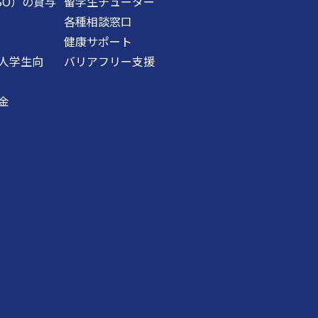
SO）の貸与
留学生チューター
各種相談窓口
健康サポート
人学生向
バリアフリー支援
金