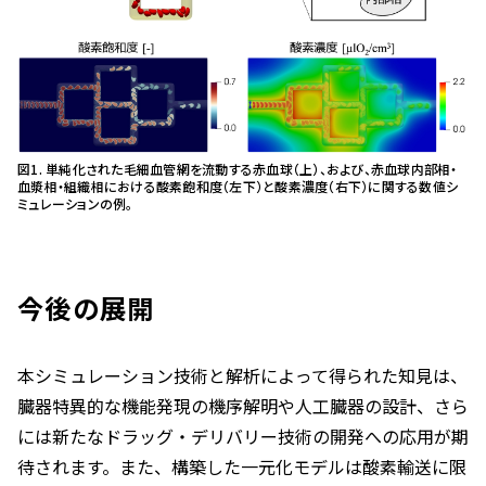
図1. 単純化された毛細血管網を流動する赤血球（上）、および、赤血球内部相・
血漿相・組織相における酸素飽和度（左下）と酸素濃度（右下）に関する数値シ
ミュレーションの例。
今後の展開
本シミュレーション技術と解析によって得られた知見は、
臓器特異的な機能発現の機序解明や人工臓器の設計、さら
には新たなドラッグ・デリバリー技術の開発への応用が期
待されます。また、構築した一元化モデルは酸素輸送に限