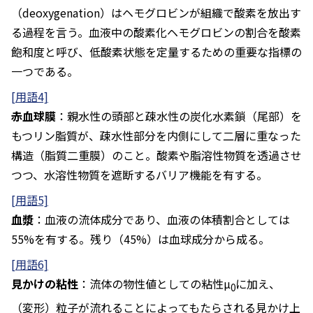
（deoxygenation）はヘモグロビンが組織で酸素を放出す
る過程を言う。血液中の酸素化ヘモグロビンの割合を酸素
飽和度と呼び、低酸素状態を定量するための重要な指標の
一つである。
[用語4]
赤血球膜
：親水性の頭部と疎水性の炭化水素鎖（尾部）を
もつリン脂質が、疎水性部分を内側にして二層に重なった
構造（脂質二重膜）のこと。酸素や脂溶性物質を透過させ
つつ、水溶性物質を遮断するバリア機能を有する。
[用語5]
血漿
：血液の流体成分であり、血液の体積割合としては
55%を有する。残り（45%）は血球成分から成る。
[用語6]
見かけの粘性
：流体の物性値としての粘性µ
に加え、
0
（変形）粒子が流れることによってもたらされる見かけ上