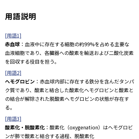
用語説明
[用語1]
赤血球
：血液中に存在する細胞の約99%を占める主要な
血液細胞であり、各臓器への酸素を輸送および二酸化炭素
を回収する役目を担う。
[用語2]
ヘモグロビン
：赤血球内部に存在する鉄分を含んだタンパ
ク質であり、酸素と結合した酸素化ヘモグロビンと酸素と
の結合が解除された脱酸素ヘモグロビンの状態が存在す
る。
[用語3]
酸素化・脱酸素化
：酸素化（oxygenation）はヘモグロビ
ンが肺で酸素と結合する過程、脱酸素化