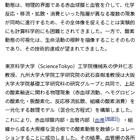
動態は、物理的界面である赤血球膜と血管を介して、化学
反応・移流・拡散・消費といった階層が異なる複数の現象
が同時に進行するため、その全体像を捉えることは実験的
にも計算科学的にも困難とされてきました。一方で、酸素
動態の可視化は、生命活動の根幹を描像することそのもの
であり、その技術的達成が望まれてきました。
東京科学大学（ScienceTokyo）工学院機械系の伊井仁志
教授、九州大学大学院工学研究院の武石直樹准教授は大阪
大学大学院基礎工学研究科の研究グループと共同で、上記
の酸素輸送に関わる物理現象（赤血球流動、ヘモグロビン
の酸素化・脱酸素化、反応移流拡散、組織の酸素消費）を
一元化する数理モデル（混合化方程式）を構築しました。
[用語5]
これにより、赤血球膜内部・血管内部（
血漿
）・組
織から成る大規模な混合相での酸素動態を数値シミュレー
ションすることに成功しました。その結果、血管網の各所