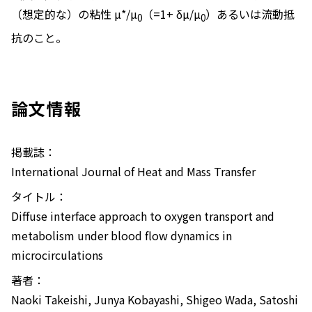
（想定的な）の粘性
µ
*/
µ
（=1+ δ
µ
/
µ
）あるいは流動抵
0
0
抗のこと。
論文情報
掲載誌：
International Journal of Heat and Mass Transfer
タイトル：
Diffuse interface approach to oxygen transport and
metabolism under blood flow dynamics in
microcirculations
著者：
Naoki Takeishi, Junya Kobayashi, Shigeo Wada, Satoshi