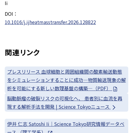
Ii
DOI：
10.1016/j.ijheatmasstransfer.2026.128822
関連リンク
プレスリリース 血球細胞と周囲組織間の酸素輸送動態
をシミュレーションすることに成功—物質輸送現象の解
析を可能にする新しい数理基盤の構築—（PDF）
脳動脈瘤の破裂リスクの可視化へ、 患者別に血流を再
現する解析手法を開発 | Science Tokyoニュース
伊井 仁志 Satoshi Ii｜Science Tokyo研究情報データベ
ース （理工学系）