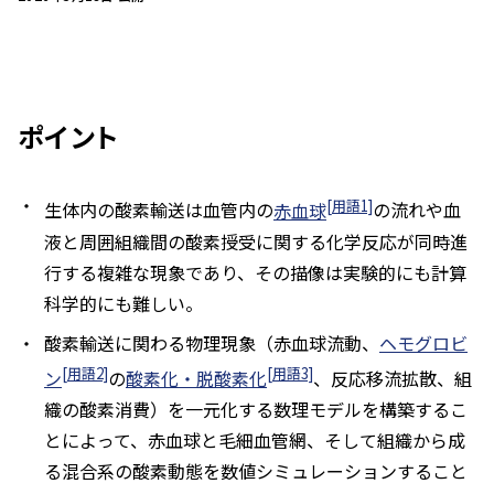
ポイント
[用語1]
生体内の酸素輸送は血管内の
赤血球
の流れや血
液と周囲組織間の酸素授受に関する化学反応が同時進
行する複雑な現象であり、その描像は実験的にも計算
科学的にも難しい。
酸素輸送に関わる物理現象（赤血球流動、
ヘモグロビ
[用語2]
[用語3]
ン
の
酸素化・脱酸素化
、反応移流拡散、組
織の酸素消費）を一元化する数理モデルを構築するこ
とによって、赤血球と毛細血管網、そして組織から成
る混合系の酸素動態を数値シミュレーションすること