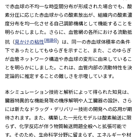
で赤血球の不均一な時空間分布が形成された場合でも、酸
素分圧に応じた赤血球からの酸素放出が、組織内の酸素濃
度分布を均一化させる自己調節機構として機能することを
明らかにしました。さらに、血管網の各所における流動抵
[用語6]
抗（
見かけの粘性
）は、同一の赤血球体積率の条件
下であったとしてもゆらぎを示すこと、また、このゆらぎ
が血管ネットワーク構造や赤血球の変形に由来しているこ
とを明らかにしました。これは、血管内部の流動特性を決
定論的に推定することの難しさを示唆しています。
本シミュレーション技術と解析によって得られた知見は、
臓器特異的な機能発現の機序解明や人工臓器の設計、さら
には新たなドラッグ・デリバリー技術の開発への応用が期
待されます。また、構築した一元化モデルは酸素輸送に限
らず、化学反応が伴う物質輸送問題全般へと拡張可能で
す。そのため、生命科学分野に留まらず、エネルギーや材