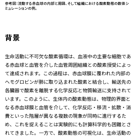
参考図：流動する赤血球の内部と周囲、そして組織における酸素動態の数値シ
ミュレーションの例。
背景
生命活動に不可欠な酸素循環は、血液中の主要な細胞であ
る赤血球と血管を介した血管周囲組織との酸素授受によっ
て達成されます。この過程は、赤血球膜に覆われた内部の
ヘモグロビンが肺に取り込まれた酸素と結合し、輸送先の
各臓器で酸素を離脱する化学反応と物質輸送に支持されて
います。このように、生体内の酸素動態は、物理的界面と
なる赤血球膜と血管を介して、化学反応・移流・拡散・消
費といった階層が異なる複数の現象が同時に進行するた
め、これを捉えることは実験的にも計算科学的も困難とさ
れてきました。一方で、酸素動態の可視化は、生命活動の