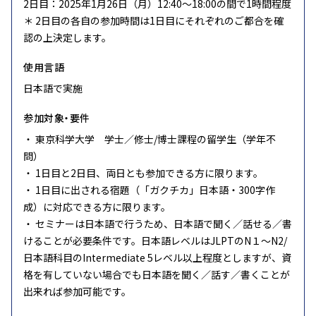
2日目：2025年1月26日（月）12:40～18:00の間で1時間程度
＊ 2日目の各自の参加時間は1日目にそれぞれのご都合を確
認の上決定します。
使用言語
日本語で実施
参加対象・要件
・ 東京科学大学 学士／修士/博士課程の留学生（学年不
問）
・ 1日目と2日目、両日とも参加できる方に限ります。
・ 1日目に出される宿題（「ガクチカ」日本語・300字作
成）に対応できる方に限ります。
・ セミナーは日本語で行うため、日本語で聞く／話せる／書
けることが必要条件です。日本語レベルはJLPTのN１～N2/
日本語科目のIntermediate 5レベル以上程度としますが、資
格を有していない場合でも日本語を聞く／話す／書くことが
出来れば参加可能です。