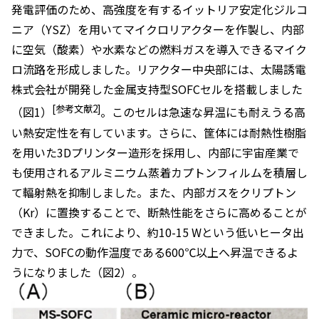
発電評価のため、高強度を有するイットリア安定化ジルコ
ニア（YSZ）を用いてマイクロリアクターを作製し、内部
に空気（酸素）や水素などの燃料ガスを導入できるマイク
ロ流路を形成しました。リアクター中央部には、太陽誘電
株式会社が開発した金属支持型SOFCセルを搭載しました
[参考文献2]
（図1）
。このセルは急速な昇温にも耐えうる高
い熱安定性を有しています。さらに、筐体には耐熱性樹脂
を用いた3Dプリンター造形を採用し、内部に宇宙産業で
も使用されるアルミニウム蒸着カプトンフィルムを積層し
て輻射熱を抑制しました。また、内部ガスをクリプトン
（Kr）に置換することで、断熱性能をさらに高めることが
できました。これにより、約10-15 Wという低いヒータ出
力で、SOFCの動作温度である600℃以上へ昇温できるよ
うになりました（図2）。