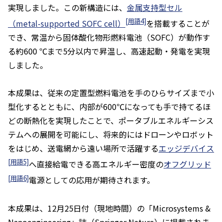
実現しました。この新構造には、
金属支持型セル
[用語4]
（metal-supported SOFC cell）
を搭載することが
でき、常温から固体酸化物形燃料電池（SOFC）が動作す
る約600 ℃まで5分以内で昇温し、高速起動・発電を実現
しました。
本成果は、従来の定置型燃料電池を手のひらサイズまで小
型化するとともに、内部が600℃になっても手で持てるほ
どの断熱化を実現したことで、ポータブルエネルギーシス
テムへの展開を可能にし、将来的にはドローンやロボット
をはじめ、送電網から遠い場所で活躍する
エッジデバイス
[用語5]
へ直接給電できる高エネルギー密度の
オフグリッド
[用語6]
電源としての応用が期待されます。
本成果は、12月25日付（現地時間）の「
Microsystems &
Nanoengineering
」誌（Springer Nature）に掲載されま