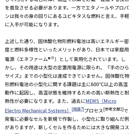
を普及させる必要があります。一方でエタノールやプロパ
ンは我々の身の回りにあるユビキタスな燃料と言え、手軽
に入手が可能になります。
上述した通り、固体酸化物形燃料電池は高いエネルギー密
度と燃料多様性といったメリットがあり、日本では家庭用
※
電源（エネファーム®
）として実用化されています。し
かし、その用途は大型の定置用電源に限られ、『手のひら
サイズ』までの小型化は達成できていません。固体酸化物
形燃料電池の小型化に関する課題は主に600℃以上の高温
動作に起因し、高温状態を維持するための高い断熱性と耐
熱性が必要になります。また、過去に
MEMS（Micro
[用語7]
[参考文献1]
Electro Mechanical Systems）
プロセス
で
発電に必要なセルを新規で作製し、小型化に取り組んだ例
がありますが、新しくセルを作るためには大きな開発コス