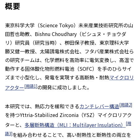
概要
東京科学大学（Science Tokyo）未来産業技術研究所の山
田哲也助教、Bishnu Choudhary（ビシュヌ・チョウダ
リ）研究員（研究当時）、栁田保子教授、東京理科大学
勝又健一教授、太陽誘電株式会社、フタバ産業株式会社ら
の研究チームは、化学燃料を高効率に電気変換し、高温で
動作する固体酸化物形燃料電池（SOFC）を手のひらサイ
ズまで小型化し、発電を実現する高断熱・耐熱
マイクロリ
[用語1]
アクター
の開発に成功しました。
[用語2]
本研究では、熱応力を緩和できる
カンチレバー構造
を持つYttria-Stabilized Zirconia（YSZ）マイクロリアク
[用
ターと、
多層断熱構造（MLI：Multilayer Insulation）
語3]
を組み合わせることで、高い耐熱性と断熱性の両立を