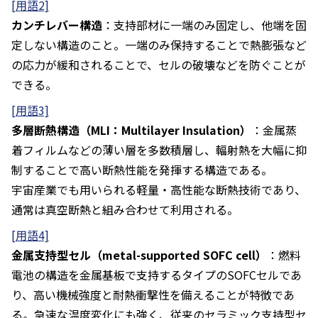
[用語2]
カンチレバー構造
：支持部材に一端のみ固定し、他端を固
定しない構造のこと。一端のみ保持することで熱膨張など
の応力が緩和されることで、セルの破壊などを防ぐことが
できる。
[用語3]
多層断熱構造（MLI：Multilayer Insulation）
：金属蒸
着フィルムなどの薄い層を多数積層し、輻射熱を大幅に抑
制することで高い断熱性能を発揮する構造である。
宇宙産業でも用いられる軽量・高性能な断熱技術であり、
通常は真空断熱と組み合わせて利用される。
[用語4]
金属支持型セル（metal-supported SOFC cell）
：燃料
電池の構造を金属基板で支持するタイプのSOFCセルであ
り、高い機械強度と耐熱衝撃性を備えることが特徴であ
る。急速な温度変化にも強く、従来のセラミック支持型セ