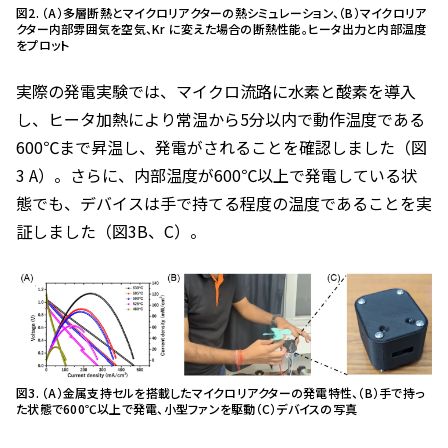
図2. （A）多層断熱とマイクロリアクターの熱シミュレーション、（B）マイクロリア
クター内部雰囲気を空気、Kr に変えた場合の断熱性能。ヒータ出力と内部温度
をプロット
実際の発電実験では、マイクロ流路に水素と酸素を導入
し、ヒータ加熱により常温から5分以内で動作温度である
600℃まで昇温し、発電がされることを確認しました（図
3 A）。さらに、内部温度が600℃以上で発電している状
態でも、デバイスは手で持てる程度の温度であることを実
証しました（図3B、C）。
図3. （A）金属支持セルを搭載したマイクロリアクターの発電特性、（B）手で持っ
た状態で600℃以上で発電、小型ファンを駆動（C）デバイスの写真