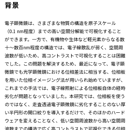
背景
電子顕微鏡は、さまざまな物質の構造を原子スケール
（0.1 nm程度）までの高い空間分解能で可視化すること
ができます。一方で、有機物や生体など軽元素からなる数
十～数百nm程度の構造では、電子線散乱が弱く、空間周
波数が低いため、高コントラストで可視化することは困難
でした。この問題を解決するため、最近になって、電子顕
微鏡でも光学顕微鏡における位相差法に相当する、位相板
を用いた位相イメージング法が用いられ始めていますが、
これまでの手法では、電子線照射による位相板自体の経時
劣化が問題となっていました。本研究では、位相板を使う
のではなく、走査透過電子顕微鏡に劣化することのない厚
い半円形の開口絞りを導入するだけで、そのほかのハード
ウェアを変えることなく、低い空間周波数から高い空間周
波数までの構造で広く高コントラストで可視化できる位相