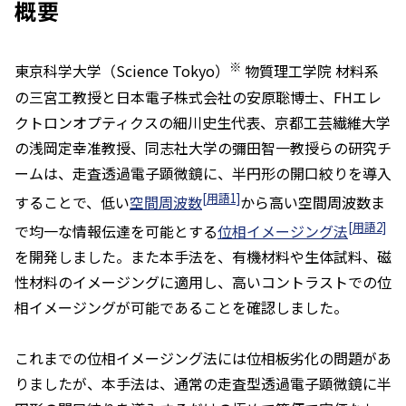
概要
※
東京科学大学（Science Tokyo）
物質理工学院 材料系
の三宮工教授と日本電子株式会社の安原聡博士、FHエレ
クトロンオプティクスの細川史生代表、京都工芸繊維大学
の浅岡定幸准教授、同志社大学の彌田智一教授らの研究チ
ームは、走査透過電子顕微鏡に、半円形の開口絞りを導入
[用語1]
することで、低い
空間周波数
から高い空間周波数ま
[用語2]
で均一な情報伝達を可能とする
位相イメージング法
を開発しました。また本手法を、有機材料や生体試料、磁
性材料のイメージングに適用し、高いコントラストでの位
相イメージングが可能であることを確認しました。
これまでの位相イメージング法には位相板劣化の問題があ
りましたが、本手法は、通常の走査型透過電子顕微鏡に半