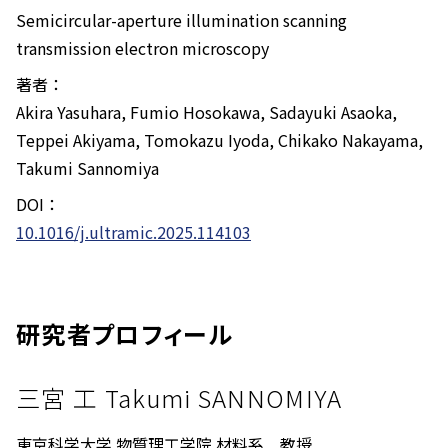
Semicircular-aperture illumination scanning
transmission electron microscopy
著者：
Akira Yasuhara, Fumio Hosokawa, Sadayuki Asaoka,
Teppei Akiyama, Tomokazu Iyoda, Chikako Nakayama,
Takumi Sannomiya
DOI：
10.1016/j.ultramic.2025.114103
研究者プロフィール
三宮 工 Takumi SANNOMIYA
東京科学大学 物質理工学院 材料系 教授