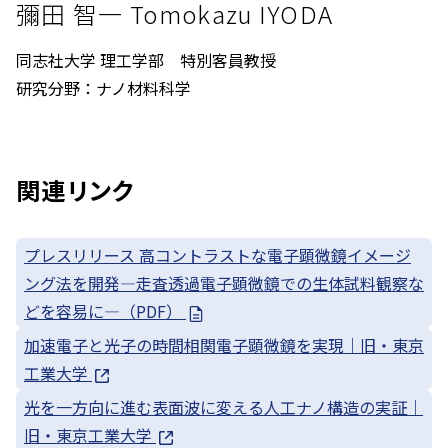
彌田 智一 Tomokazu IYODA
同志社大学 理工学部 特別客員教授
研究分野：ナノ材料科学
関連リンク
プレスリリース 高コントラストな電子顕微鏡イメージ
ング法を開発—走査透過電子顕微鏡での生体試料観察な
どを容易に—（PDF）
加速電子と光子の時間相関電子顕微鏡を実現｜旧・東京
工業大学
光を一方向に進む表面波に変える人工ナノ構造の実証｜
旧・東京工業大学