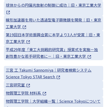
球体からの円偏光放射の制御に成功｜旧・東京工業大学
線形加速器を用いた透過型電子顕微鏡を開発｜旧・東京
工業大学
第19回日本学術振興会賞に本学より3人が受賞｜旧・東
京工業大学
平成29年度「東工大挑戦的研究賞」授賞式を実施－独
創性豊かな若手研究者に－｜旧・東京工業大学
三宮 工 Takumi Sannomiya｜研究者検索システム
Science Tokyo STAR Search
三宮研究室
物質理工学院 材料系
物質理工学院｜大学組織一覧｜Science Tokyoについて