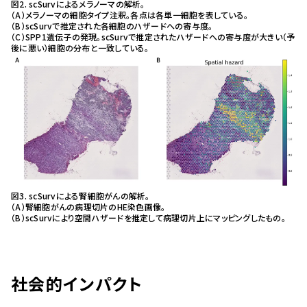
図2. scSurvによるメラノーマの解析。
（A）メラノーマの細胞タイプ注釈。各点は各単一細胞を表している。
（B）scSurvで推定された各細胞のハザードへの寄与度。
（C）SPP1遺伝子の発現。scSurvで推定されたハザードへの寄与度が大きい（予
後に悪い）細胞の分布と一致している。
図3. scSurvによる腎細胞がんの解析。
（A）腎細胞がんの病理切片のHE染色画像。
（B）scSurvにより空間ハザードを推定して病理切片上にマッピングしたもの。
社会的インパクト