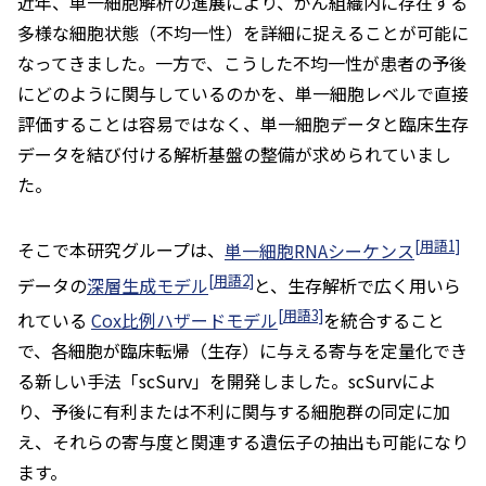
近年、単一細胞解析の進展により、がん組織内に存在する
多様な細胞状態（不均一性）を詳細に捉えることが可能に
なってきました。一方で、こうした不均一性が患者の予後
にどのように関与しているのかを、単一細胞レベルで直接
評価することは容易ではなく、単一細胞データと臨床生存
データを結び付ける解析基盤の整備が求められていまし
た。
[用語1]
そこで本研究グループは、
単一細胞RNAシーケンス
[用語2]
データの
深層生成モデル
と、生存解析で広く用いら
[用語3]
れている
Cox比例ハザードモデル
を統合すること
で、各細胞が臨床転帰（生存）に与える寄与を定量化でき
る新しい手法「scSurv」を開発しました。scSurvによ
り、予後に有利または不利に関与する細胞群の同定に加
え、それらの寄与度と関連する遺伝子の抽出も可能になり
ます。