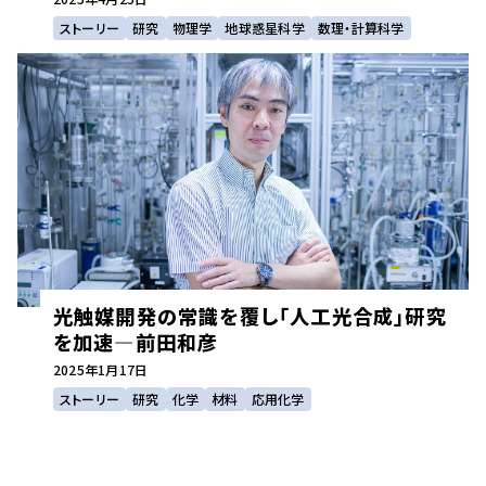
ストーリー
研究
物理学
地球惑星科学
数理・計算科学
光触媒開発の常識を覆し「人工光合成」研究
を加速―前田和彦
2025年
1月17日
ストーリー
研究
化学
材料
応用化学