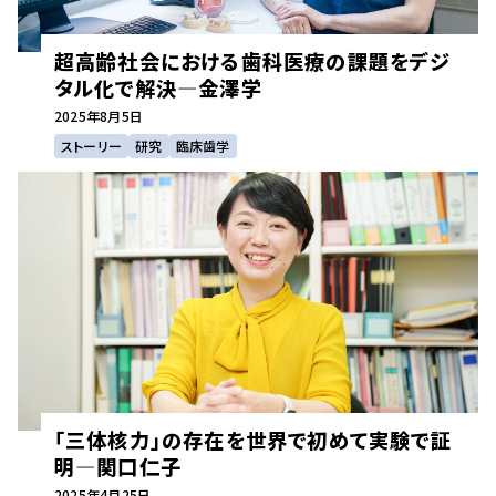
超高齢社会における歯科医療の課題をデジ
タル化で解決—金澤学
2025年
8月5日
ストーリー
研究
臨床歯学
「三体核力」の存在を世界で初めて実験で証
明—関口仁子
2025年
4月25日