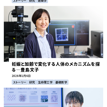
ストーリー
研究
建築学
妊娠と加齢で変化する人体のメカニズムを探
る—豊島文子
2026年
1月6日
ストーリー
研究
生命理工学
基礎医学