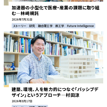
加速器の小型化で医療・産業の課題に取り組
む―林﨑規託
2026年
7月31日
ストーリー
研究
融合理工学
医工学
Future Intelligence
建築、環境、人を魅力的につなぐ「パッシブデ
ザイン」というアプローチ―村田涼
2026年
3月17日