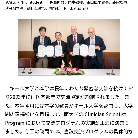
武藤氏（Ph.d. student）、伊藤助教、岡本教授、東田医学部長、森尾理事、
秋田副学長、朝比奈教授、桐野氏（Ph.d. student）
キール大学と本学は長年にわたり緊密な交流を続けてお
り2023年には医学部間で交流協定が締結されました。ま
た、本年４月には本学の教員がキール大学を訪問し、大学
間の連携強化を目指して、両大学の Clinician Scientist
Program において交流プログラムの実施が正式に決まり
ました。今回の訪問では、当該交流プログラムの具体的な