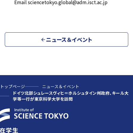
Email sciencetokyo.global@adm.isct.ac.jp
ニュース＆イベント
トップページ
ニュース＆イベント
ドイツ北部シュレースヴィヒ＝ホルシュタイン州政府、キール大
学等一行が東京科学大学を訪問
在学生