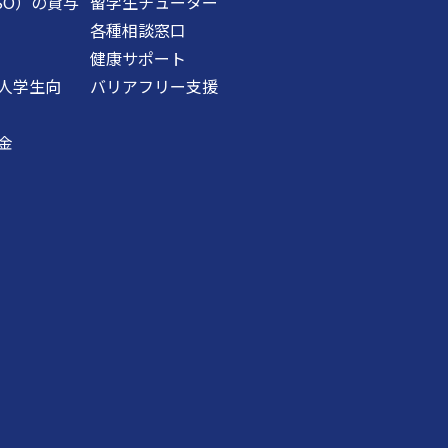
SO）の貸与
留学生チューター
各種相談窓口
健康サポート
人学生向
バリアフリー支援
金