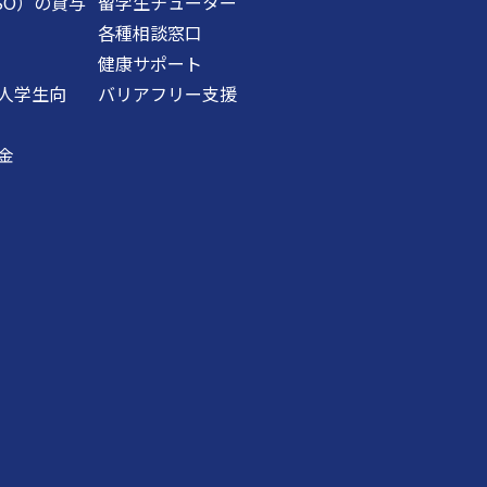
SO）の貸与
留学生チューター
各種相談窓口
健康サポート
人学生向
バリアフリー支援
金