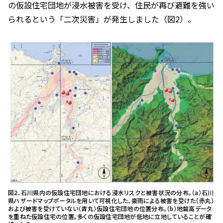
の仮設住宅団地が浸水被害を受け、住民が再び避難を強い
られるという「二次災害」が発生しました（図2）。
図2．石川県内の仮設住宅団地における浸水リスクと被害状況の分布。（a）石川
県ハザードマップポータルを用いて可視化した、豪雨による被害を受けた（赤丸）
および被害を受けていない（青丸）仮設住宅団地の位置分布。（b）地盤高データ
を重ねた仮設住宅の位置。多くの仮設住宅団地が低地に立地していることが確