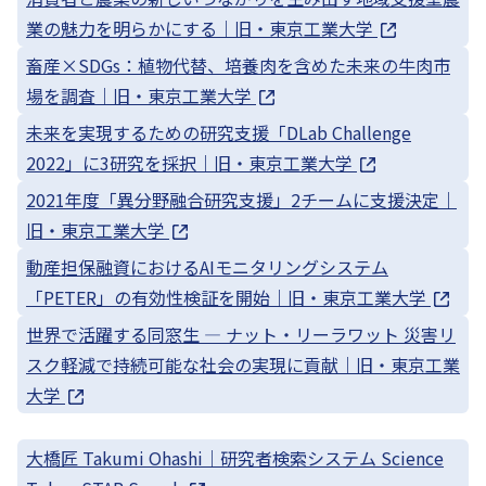
業の魅力を明らかにする｜旧・東京工業大学
畜産×SDGs：植物代替、培養肉を含めた未来の牛肉市
場を調査｜旧・東京工業大学
未来を実現するための研究支援「DLab Challenge
2022」に3研究を採択｜旧・東京工業大学
2021年度「異分野融合研究支援」2チームに支援決定｜
旧・東京工業大学
動産担保融資におけるAIモニタリングシステム
「PETER」の有効性検証を開始｜旧・東京工業大学
世界で活躍する同窓生 — ナット・リーラワット 災害リ
スク軽減で持続可能な社会の実現に貢献｜旧・東京工業
大学
大橋匠 Takumi Ohashi｜研究者検索システム Science