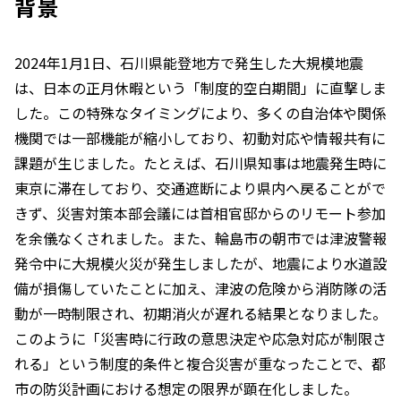
背景
2024年1月1日、石川県能登地方で発生した大規模地震
は、日本の正月休暇という「制度的空白期間」に直撃しま
した。この特殊なタイミングにより、多くの自治体や関係
機関では一部機能が縮小しており、初動対応や情報共有に
課題が生じました。たとえば、石川県知事は地震発生時に
東京に滞在しており、交通遮断により県内へ戻ることがで
きず、災害対策本部会議には首相官邸からのリモート参加
を余儀なくされました。また、輪島市の朝市では津波警報
発令中に大規模火災が発生しましたが、地震により水道設
備が損傷していたことに加え、津波の危険から消防隊の活
動が一時制限され、初期消火が遅れる結果となりました。
このように「災害時に行政の意思決定や応急対応が制限さ
れる」という制度的条件と複合災害が重なったことで、都
市の防災計画における想定の限界が顕在化しました。