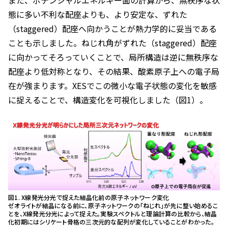
また、ポテンシャルエネルギー面の計算から、無秩序な状
態に多い不利な配座よりも、より安定な、ずれた
（staggered）配座へ向かうことが熱力学的に妥当である
ことも示しました。ねじれ角がずれた（staggered）配座
に向かってそろっていくことで、局所構造は逆に無秩序な
配座より低対称となり、その結果、酸素原子上への電子局
在が強まります。XESでこの微小な電子状態の変化を敏感
に捉えることで、構造変化を可視化しました（図1）。
図1. X線発光分光で捉えた結晶化前の原子ネットワーク変化
ゼオライトが結晶になる前に、原子ネットワークの「ねじれ」が先に整い始めるこ
とを、X線発光分光によって捉えた。実験スペクトルと理論計算の比較から、結晶
化初期にはシリケート骨格の三次元的な配列が変化していることがわかった。