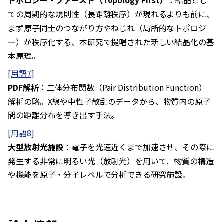
トポロジー・ファースト（Topology First）
：結晶とし
ての周期的な規則性（長距離秩序）が現れるよりも前に、
まず原子同士のつながり方やねじれ（局所的なトポロジ
ー）が秩序化する、本研究で提唱された新しい結晶化の基
本原理。
[用語7]
PDF解析
：二体分布関数（Pair Distribution Function）
解析の略。X線や中性子散乱のデータから、物質内の原子
間の距離分布を導き出す手法。
[用語8]
大型放射光施設
：電子を光速近くまで加速させ、その際に
発生する非常に明るい光（放射光）を用いて、物質の構造
や機能を原子・分子レベルで分析できる研究施設。