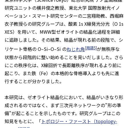
研究ユニットの横井俊之教授、東北大学 国際放射光イノ
ベーション・スマート研究センターの二宮翔助教、西堀麻
衣子教授らの研究グループは、酸素 1s X線発光分光（O 1s
XES）を用いて、MWW型ゼオライトの結晶化過程を詳細
に追跡しました。その結果、結晶が現れる前の段階で、シ
[用語5]
リケート骨格の O–Si–O–Si の
ねじれ角
が無秩序な
状態から段階的に整い始めることを見いだしました。さら
にこの秩序化は、X線回折で長距離秩序が現れるより前に
起こり、また鉄（Fe）の本格的な骨格導入よりも先に進
行することが分かりました。
本研究は、ゼオライト結晶化において、結晶がいきなり形
成されるのではなく、まず三次元ネットワークの"形の準
備"が起こることを示したものです。研究グループはこの
知見をもとに、「
トポロジー・ファースト（topology-