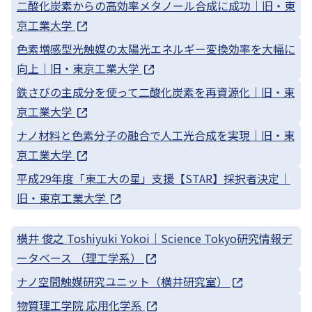
二酸化炭素からの高効率メタノール合成に成功｜旧・東
京工業大学
色素増感型光触媒の太陽光エネルギー変換効率を大幅に
向上｜旧・東京工業大学
鉄さびの主成分を使って二酸化炭素を再資源化｜旧・東
京工業大学
ナノ材料と色素分子の融合で人工光合成を実現｜旧・東
京工業大学
平成29年度「東工大の星」支援【STAR】採択者決定｜
旧・東京工業大学
横井 俊之 Toshiyuki Yokoi｜Science Tokyo研究情報デ
ータベース （理工学系）
ナノ空間触媒研究ユニット（横井研究室）
物質理工学院 応用化学系