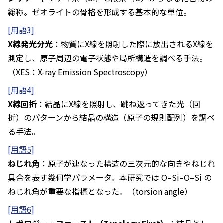
総称。ゼオライトの骨格を形成する基本的な単位。
[用語3]
X線発光分光
：物質にX線を照射した際に放出されるX線を
測定し、原子周辺の電子状態や局所構造を調べる手法。
（XES：X-ray Emission Spectroscopy）
[用語4]
X線回折
：結晶にX線を照射し、跳ね返ってきた光（回
折）のパターンから結晶の構造（原子の規則配列）を調べ
る手法。
[用語5]
ねじれ角
：原子が連なった構造の三次元的な向きやねじれ
具合を表す幾何学パラメータ。本研究では O–Si–O–Si の
ねじれ角が重要な指標となった。（torsion angle）
[用語6]