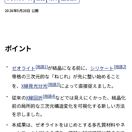
2026年5月20日 公開
ポイント
[用語1]
[用語2]
ゼオライト
が結晶になる前に、
シリケート
骨格の三次元的な「ねじれ」が先に整い始めること
[用語3]
を、
X線発光分光
によって直接捉えました。
[用語4]
従来の
X線回折
などでは見えにくかった、結晶化
前の局所的な三次元構造変化を可視化する新しい方法
を示しました。
本成果は、ゼオライトをはじめとする多孔質材料やネ