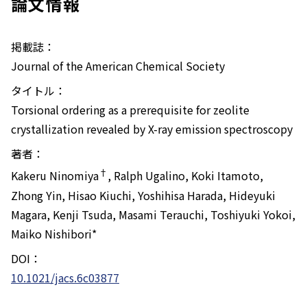
論文情報
掲載誌：
Journal of the American Chemical Society
タイトル：
Torsional ordering as a prerequisite for zeolite
crystallization revealed by X-ray emission spectroscopy
著者：
†
Kakeru Ninomiya
, Ralph Ugalino, Koki Itamoto,
Zhong Yin, Hisao Kiuchi, Yoshihisa Harada, Hideyuki
Magara, Kenji Tsuda, Masami Terauchi, Toshiyuki Yokoi,
Maiko Nishibori*
DOI：
10.1021/jacs.6c03877