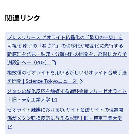
関連リンク
プレスリリース ゼオライト結晶化の「最初の一歩」を
可視化 原子の「ねじれ」の秩序化が結晶化に先行する
新原理を発見—触媒・分離材料の開発を、経験則から予
測設計へ—（PDF）
複数種のゼオライトを用いる新しいゼオライト合成手法
を開発 | Science Tokyoニュース
メタンの酸化反応を触媒する遷移金属フリーゼオライト
｜旧・東京工業大学
ゼオライト触媒におけるCuサイトと酸サイトの位置関
係がメタン転換反応に与える影響｜旧・東京工業大学