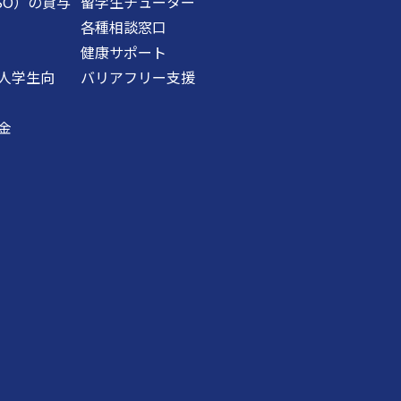
SO）の貸与
留学生チューター
各種相談窓口
健康サポート
人学生向
バリアフリー支援
金