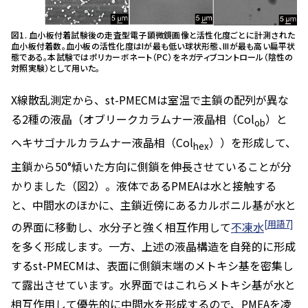
図1. 血小板付着試験後の走査型電子顕微鏡画像と活性化度ごとに計測された
血小板付着数。血小板の活性化度はIが最も低い球状形態、IIIが最も高い扁平状
態である。本試験ではポリカーボネート（PC）をネガティブコントロール（陰性の
対照実験）として用いた。
X線散乱測定から、
st
-PMECMは室温で主鎖の配列が異な
る2種の液晶（オブリークカラムナー液晶相（Col
）と
ob
ヘキサゴナルカラムナー液晶相（Col
））を形成して、
hex
主鎖から50°傾いた方向に側鎖を伸長させていることが分
かりました（図2）。液体であるPMEAは水と接触する
と、中間水のほかに、主鎖近傍にあるカルボニル基が水と
[用語7]
の界面に移動し、水分子と強く相互作用して
不凍水
を多く形成します。一方、上述の液晶構造を自発的に形成
する
st
-PMECMは、表面に側鎖末端のメトキシ基を密集し
て露出させています。水界面ではこれらメトキシ基が水と
相互作用して優先的に中間水を形成するので、PMEAを凌