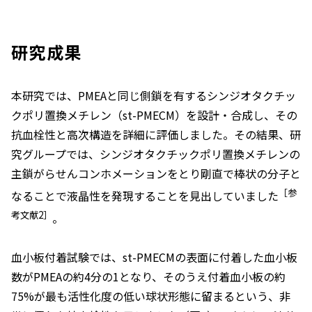
研究成果
本研究では、PMEAと同じ側鎖を有するシンジオタクチッ
クポリ置換メチレン（
st
-PMECM）を設計・合成し、その
抗血栓性と高次構造を詳細に評価しました。その結果、研
究グループでは、シンジオタクチックポリ置換メチレンの
主鎖がらせんコンホメーションをとり剛直で棒状の分子と
［参
なることで液晶性を発現することを見出していました
考文献2］
。
血小板付着試験では、
st
-PMECMの表面に付着した血小板
数がPMEAの約4分の1となり、そのうえ付着血小板の約
75%が最も活性化度の低い球状形態に留まるという、非