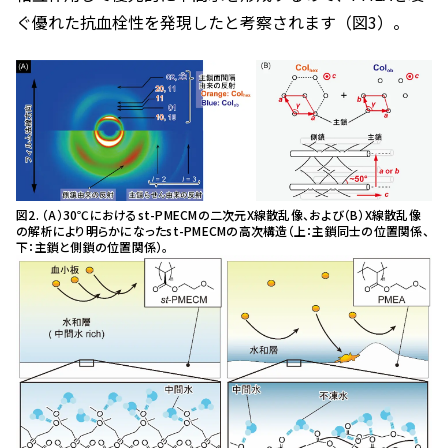
ぐ優れた抗血栓性を発現したと考察されます（図3）。
図2. （A）30℃における
st
-PMECMの二次元X線散乱像、および（B）X線散乱像
の解析により明らかになった
st
-PMECMの高次構造（上：主鎖同士の位置関係、
下：主鎖と側鎖の位置関係）。