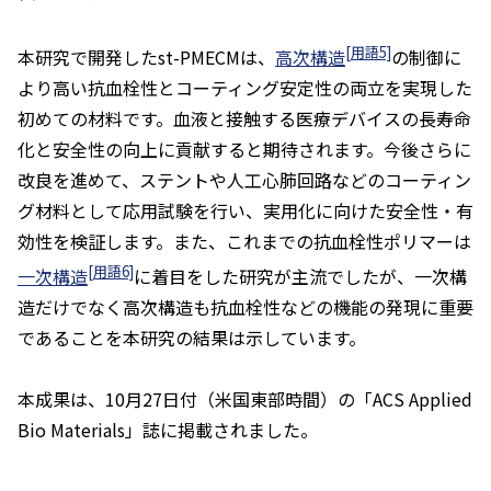
[用語5]
本研究で開発した
st
-PMECMは、
高次構造
の制御に
より高い抗血栓性とコーティング安定性の両立を実現した
初めての材料です。血液と接触する医療デバイスの長寿命
化と安全性の向上に貢献すると期待されます。今後さらに
改良を進めて、ステントや人工心肺回路などのコーティン
グ材料として応用試験を行い、実用化に向けた安全性・有
効性を検証します。また、これまでの抗血栓性ポリマーは
[用語6]
一次構造
に着目をした研究が主流でしたが、一次構
造だけでなく高次構造も抗血栓性などの機能の発現に重要
であることを本研究の結果は示しています。
本成果は、10月27日付（米国東部時間）の「
ACS Applied
Bio Materials
」誌に掲載されました。