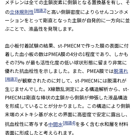
メチレンは全ての主鎖炭素に側鎖となる置換基を有し、そ
[用語2]
の
立体規則性
と高い側鎖密度によりらせんコンホメ
ーションをとって剛直となった主鎖が自発的に一方向に並
ぶことで、液晶性を発現します。
血小板付着試験の結果、
st
-PMECMで作った膜の表面に付
着した血小板の数はPMEA膜の4分の1程度であり、しかも
その75% が最も活性化度の低い球状形態に留まり非常に
優れた抗血栓性を示しました。また、PMEA膜では
脱濡れ
[用語3]
が観察されたのに対して、
st
-PMECMには脱濡れが
生じませんでした。X線散乱測定による構造解析から、
st
-
PMECMは剛直な棒状の主鎖から側鎖が伸張した液晶構造
を形成していることが分かりました。この構造により側鎖
末端のメトキシ基が水との界面に高密度で安定に露出し、
[用語4]
抗血栓性に寄与する
中間水
を多く含む水和層を材料
表面に形成したと考えられます。