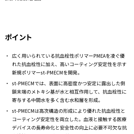
ポイント
広く用いられている抗血栓性ポリマーPMEAを凌ぐ優
れた抗血栓性に加え、高いコーティング安定性を示す
新規ポリマー
st
-PMECMを開発。
st
-PMECMでは、表面に高密度かつ安定に露出した側
鎖末端のメトキシ基が水と相互作用して、抗血栓性に
寄与する中間水を多く含む水和層を形成。
st
-PMECMは高次構造の形成により優れた抗血栓性と
コーティング安定性を両立した。血液と接触する医療
デバイスの長寿命化と安全性の向上に必要不可欠な抗