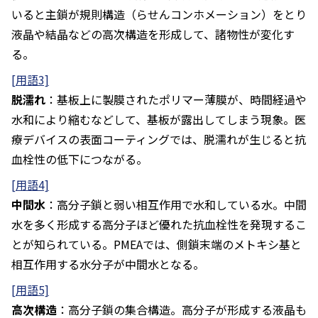
いると主鎖が規則構造（らせんコンホメーション）をとり
液晶や結晶などの高次構造を形成して、諸物性が変化す
る。
[用語3]
脱濡れ
：基板上に製膜されたポリマー薄膜が、時間経過や
水和により縮むなどして、基板が露出してしまう現象。医
療デバイスの表面コーティングでは、脱濡れが生じると抗
血栓性の低下につながる。
[用語4]
中間水
：高分子鎖と弱い相互作用で水和している水。中間
水を多く形成する高分子ほど優れた抗血栓性を発現するこ
とが知られている。PMEAでは、側鎖末端のメトキシ基と
相互作用する水分子が中間水となる。
[用語5]
高次構造
：高分子鎖の集合構造。高分子が形成する液晶も