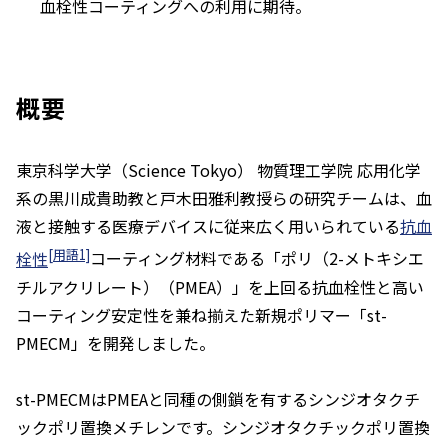
血栓性コーティングへの利用に期待。
概要
東京科学大学（Science Tokyo） 物質理工学院 応用化学
系の黒川成貴助教と戸木田雅利教授らの研究チームは、血
液と接触する医療デバイスに従来広く用いられている
抗血
[用語1]
栓性
コーティング材料である「ポリ（2-メトキシエ
チルアクリレート）（PMEA）」を上回る抗血栓性と高い
コーティング安定性を兼ね揃えた新規ポリマー「
st
-
PMECM」を開発しました。
st
-PMECMはPMEAと同種の側鎖を有するシンジオタクチ
ックポリ置換メチレンです。シンジオタクチックポリ置換